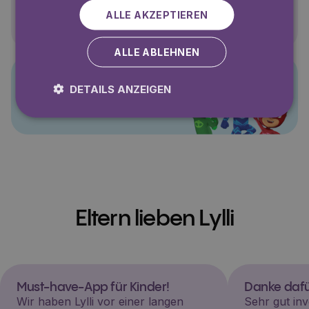
Polly Pocket
ALLE AKZEPTIEREN
ALLE ABLEHNEN
DETAILS ANZEIGEN
PJ Masks
Eltern lieben Lylli
Must-have-App für Kinder!
Danke dafü
Wir haben Lylli vor einer langen
Sehr gut inv