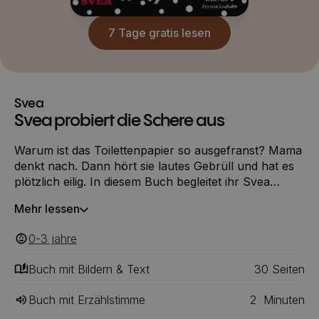
7 Tage gratis lesen
Svea
Svea probiert die Schere aus
Warum ist das Toilettenpapier so ausgefranst? Mama
denkt nach. Dann hört sie lautes Gebrüll und hat es
plötzlich eilig. In diesem Buch begleitet ihr Svea
dabei, wie sie eine Schere ausprobiert…auf ihre
Mehr lessen
Weise.
0-3
‎‎ jahre
Buch mit Bildern & Text
30
‎‎ Seiten
Buch mit Erzählstimme
2
Minuten