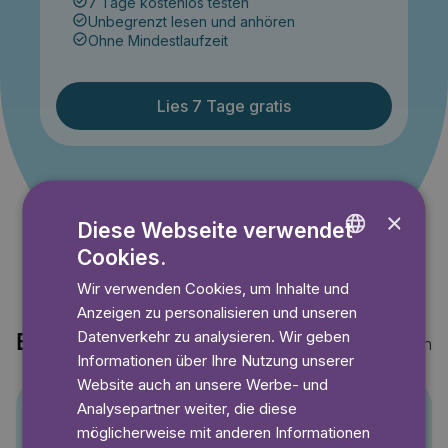
7 Tage kostenlos testen
Unbegrenzt lesen und anhören
Ohne Mindestlaufzeit
Lies 7 Tage gratis
Angebot gültig bis einschließlich 14.09.2026. Nur für
Neukunden.
×
Diese Webseite verwendet
Cookies.
ENGLISH
Wir verwenden Cookies, um Inhalte und
GERMAN
Anzeigen zu personalisieren und unseren
SWEDISH
Datenverkehr zu analysieren. Wir geben
Entdecke auch
Mehr anzeigen
Informationen über Ihre Nutzung unserer
Website auch an unsere Werbe- und
Analysepartner weiter, die diese
möglicherweise mit anderen Informationen
Pino