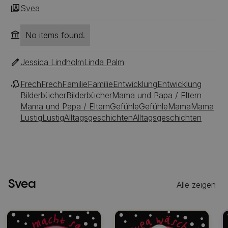
Svea
No items found.
Jessica Lindholm
Linda Palm
Frech
Frech
Familie
Familie
Entwicklung
Entwicklung
Bilderbücher
Bilderbücher
Mama und Papa / Eltern
Mama und Papa / Eltern
Gefühle
Gefühle
Mama
Mama
Lustig
Lustig
Alltagsgeschichten
Alltagsgeschichten
Svea
Alle zeigen