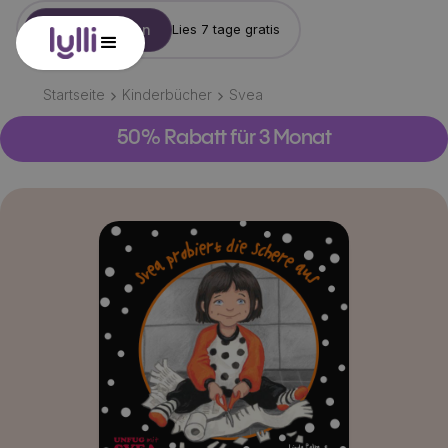
Konto erstellen
Lies 7 tage gratis
Startseite
Kinderbücher
Svea
50% Rabatt für 3 Monat