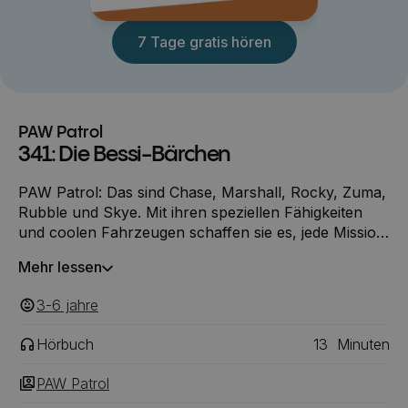
7 Tage gratis hören
PAW Patrol
341: Die Bessi-Bärchen
PAW Patrol: Das sind Chase, Marshall, Rocky, Zuma,
Rubble und Skye. Mit ihren speziellen Fähigkeiten
und coolen Fahrzeugen schaffen sie es, jede Mission
zu bewältigen! Bürgermeisterin Gutherz lädt zur
Mehr lessen
Pflanzenmesse in die Abenteuerbucht ein. Helga
Besserwisser möchte ihre pflanzlichen Bessi-
3-6
‎‎ jahre
Bärchen präsentieren.
Hörbuch
13
Minuten
PAW Patrol