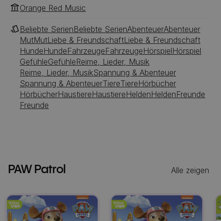
Orange Red Music
Beliebte Serien
Beliebte Serien
Abenteuer
Abenteuer
Mut
Mut
Liebe & Freundschaft
Liebe & Freundschaft
Hunde
Hunde
Fahrzeuge
Fahrzeuge
Hörspiel
Hörspiel
Gefühle
Gefühle
Reime, Lieder, Musik
Reime, Lieder, Musik
Spannung & Abenteuer
Spannung & Abenteuer
Tiere
Tiere
Hörbücher
Hörbücher
Haustiere
Haustiere
Helden
Helden
Freunde
Freunde
PAW Patrol
Alle zeigen