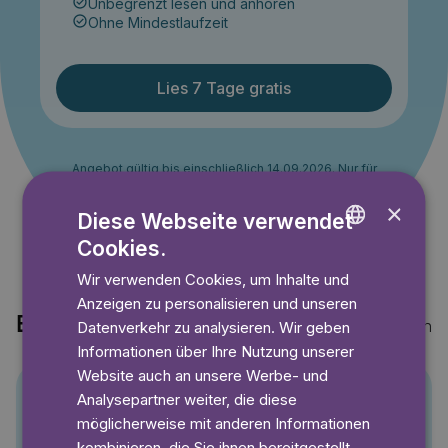
Unbegrenzt lesen und anhören
Ohne Mindestlaufzeit
Lies 7 Tage gratis
Angebot gültig bis einschließlich 14.09.2026. Nur für
Neukunden.
×
Diese Webseite verwendet
Cookies.
ENGLISH
Wir verwenden Cookies, um Inhalte und
GERMAN
Anzeigen zu personalisieren und unseren
SWEDISH
Entdecke auch
Mehr anzeigen
Datenverkehr zu analysieren. Wir geben
Informationen über Ihre Nutzung unserer
Website auch an unsere Werbe- und
Analysepartner weiter, die diese
Pino
möglicherweise mit anderen Informationen
kombinieren, die Sie ihnen bereitgestellt