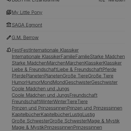
My Little Pony
SAGA Egmont
G.M. Berrow
Fest
Fest
Internationale Klassiker
Internationale Klassiker
Familie
Familie
Starke Mädchen
Starke Mädchen
Märchen
Märchen
Klassiker
Klassiker
Liebe & Freundschaft
Liebe & Freundschaft
Pferde
Pferde
Planeten
Planeten
Große Tiere
Große Tiere
Humor
Humor
Mond
Mond
Geschwister
Geschwister
Coole Mädchen und Jungs
Coole Mädchen und Jungs
Freundschaft
Freundschaft
Winter
Winter
Tiere
Tiere
Prinzen und Prinzessinnen
Prinzen und Prinzessinnen
Kapitelbücher
Kapitelbücher
Lustig
Lustig
Große Schwester
Große Schwester
Magie & Mystik
Magie & Mystik
Prinzessinnen
Prinzessinnen