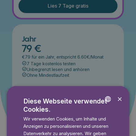
Lies 7 Tage gratis
Jahr
79 €
€79 für ein Jahr, entspricht 6.60€/Monat
7 Tage kostenlos testen
Unbegrenzt lesen und anhören
Ohne Mindestlaufzeit
Lies 7 Tage gratis
×
Diese Webseite verwendet
Cookies.
ENGLISH
Wir verwenden Cookies, um Inhalte und
Angebot gültig bis einschließlich 14.09.2026. Nur für
GERMAN
Neukunden.
Anzeigen zu personalisieren und unseren
SWEDISH
Datenverkehr zu analysieren. Wir geben