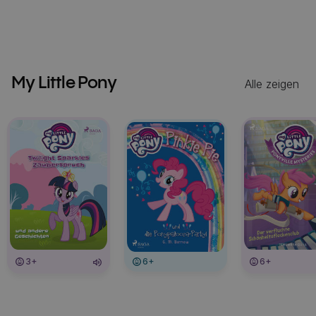
My Little Pony
Alle zeigen
3+
6+
6+