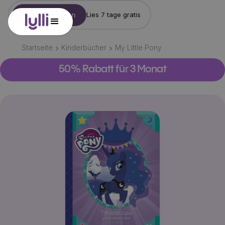
Konto erstellen
Lies 7 tage gratis
Startseite
Kinderbücher
My Little Pony
50% Rabatt für 3 Monat