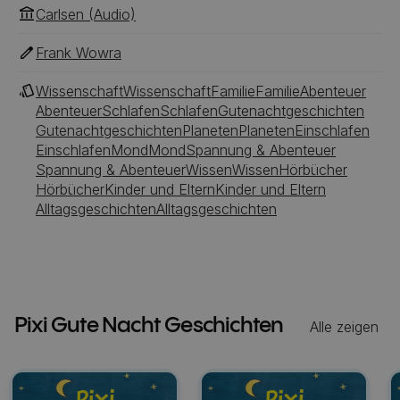
Carlsen (Audio)
Frank Wowra
Wissenschaft
Wissenschaft
Familie
Familie
Abenteuer
Abenteuer
Schlafen
Schlafen
Gutenachtgeschichten
Gutenachtgeschichten
Planeten
Planeten
Einschlafen
Einschlafen
Mond
Mond
Spannung & Abenteuer
Spannung & Abenteuer
Wissen
Wissen
Hörbücher
Hörbücher
Kinder und Eltern
Kinder und Eltern
Alltagsgeschichten
Alltagsgeschichten
Pixi Gute Nacht Geschichten
Alle zeigen