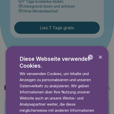
7 Tage kostenlos testen
Unbegrenzt lesen und anhören
Ohne Mindestlaufzeit
Lies 7 Tage gratis
Angebot gültig bis einschließlich 14.09.2026. Nur für
Neukunden.
×
Diese Webseite verwendet
Cookies.
ENGLISH
Wir verwenden Cookies, um Inhalte und
GERMAN
Anzeigen zu personalisieren und unseren
SWEDISH
Datenverkehr zu analysieren. Wir geben
Entdecke auch
Mehr anzeigen
Informationen über Ihre Nutzung unserer
Website auch an unsere Werbe- und
Analysepartner weiter, die diese
möglicherweise mit anderen Informationen
Pino