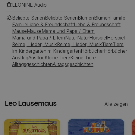
LEONINE Audio
Beliebte Serien
Beliebte Serien
Blumen
Blumen
Familie
Familie
Liebe & Freundschaft
Liebe & Freundschaft
Mäuse
Mäuse
Mama und Papa / Eltern
Mama und Papa / Eltern
Natur
Natur
Hörspiel
Hörspiel
Reime, Lieder, Musik
Reime, Lieder, Musik
Tiere
Tiere
Im Kindergarten
Im Kindergarten
Hörbücher
Hörbücher
Ausflug
Ausflug
Kleine Tiere
Kleine Tiere
Alltagsgeschichten
Alltagsgeschichten
Leo Lausemaus
Alle zeigen