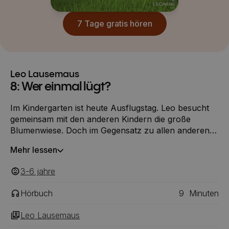
7 Tage gratis hören
Leo Lausemaus
8: Wer einmal lügt?
Im Kindergarten ist heute Ausflugstag. Leo besucht
gemeinsam mit den anderen Kindern die große
Blumenwiese. Doch im Gegensatz zu allen anderen,
findet Leo die Natur langweilig und denkt sich lauter
Mehr lessen
Lügengeschichten aus. Erst der Anblick eines
Schmetterlings kann Leo umstimmen.
3-6
‎‎ jahre
Hörbuch
9
Minuten
Leo Lausemaus