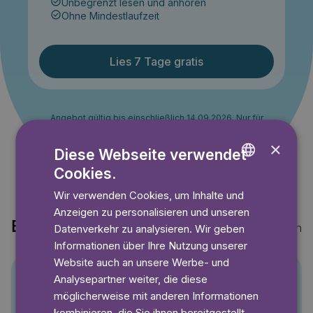
Unbegrenzt lesen und anhören
Ohne Mindestlaufzeit
Lies 7 Tage gratis
Angebot gültig bis einschließlich 14.09.2026. Nur für
Neukunden.
×
Diese Webseite verwendet
Cookies.
ENGLISH
Wir verwenden Cookies, um Inhalte und
GERMAN
Anzeigen zu personalisieren und unseren
SWEDISH
Entdecke auch
Mehr anzeigen
Datenverkehr zu analysieren. Wir geben
Informationen über Ihre Nutzung unserer
Website auch an unsere Werbe- und
Analysepartner weiter, die diese
Pino
möglicherweise mit anderen Informationen
kombinieren, die Sie ihnen bereitgestellt