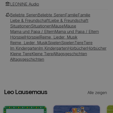
LEONINE Audio
Beliebte Serien
Beliebte Serien
Familie
Familie
Liebe & Freundschaft
Liebe & Freundschaft
Situationen
Situationen
Mäuse
Mäuse
Mama und Papa / Eltern
Mama und Papa / Eltern
Hörspiel
Hörspiel
Reime, Lieder, Musik
Reime, Lieder, Musik
Spielen
Spielen
Tiere
Tiere
Im Kindergarten
Im Kindergarten
Hörbücher
Hörbücher
Kleine Tiere
Kleine Tiere
Alltagsgeschichten
Alltagsgeschichten
Leo Lausemaus
Alle zeigen