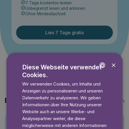
7 Tage kostenlos testen
Unbegrenzt lesen und anhören
Ohne Mindestlaufzeit
Lies 7 Tage gratis
Angebot gültig bis einschließlich 14.09.2026. Nur für
Neukunden.
×
Diese Webseite verwendet
Cookies.
ENGLISH
Wir verwenden Cookies, um Inhalte und
GERMAN
Anzeigen zu personalisieren und unseren
SWEDISH
Datenverkehr zu analysieren. Wir geben
Entdecke auch
Mehr anzeigen
Informationen über Ihre Nutzung unserer
Website auch an unsere Werbe- und
Analysepartner weiter, die diese
möglicherweise mit anderen Informationen
Pino