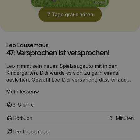
7 Tage gratis hören
Leo Lausemaus
47: Versprochen ist versprochen!
Leo nimmt sein neues Spielzeugauto mit in den
Kindergarten. Didi würde es sich zu gern einmal
ausleihen. Obwohl Leo Didi verspricht, dass er auch
mal mit seinem Auto spielen darf, gibt er es ihm nicht.
Mehr lessen
Zu Hause überkommt Leo das schlechtes Gewissen.
3-6
‎‎ jahre
Hörbuch
8
Minuten
Leo Lausemaus