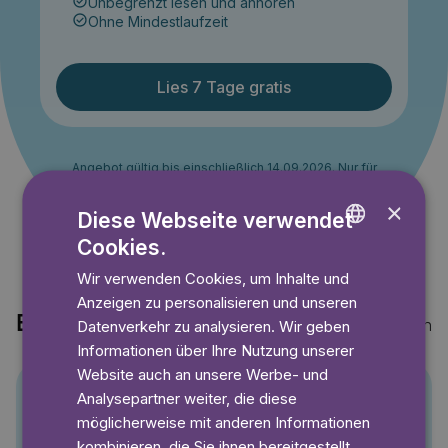
Unbegrenzt lesen und anhören
Ohne Mindestlaufzeit
Lies 7 Tage gratis
Angebot gültig bis einschließlich 14.09.2026. Nur für
Neukunden.
×
Diese Webseite verwendet
Cookies.
ENGLISH
Wir verwenden Cookies, um Inhalte und
GERMAN
Anzeigen zu personalisieren und unseren
SWEDISH
Entdecke auch
Mehr anzeigen
Datenverkehr zu analysieren. Wir geben
Informationen über Ihre Nutzung unserer
Website auch an unsere Werbe- und
Analysepartner weiter, die diese
Pino
möglicherweise mit anderen Informationen
kombinieren, die Sie ihnen bereitgestellt