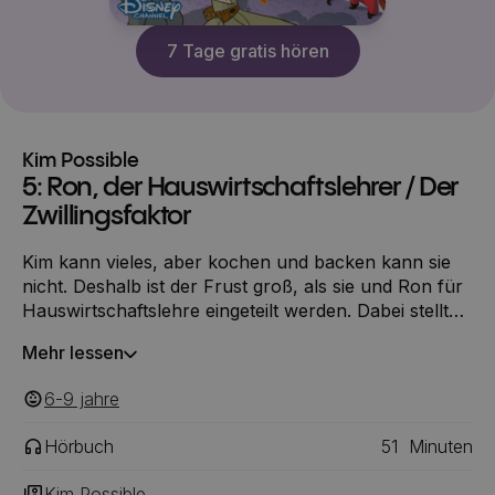
7 Tage gratis hören
Kim Possible
5: Ron, der Hauswirtschaftslehrer / Der
Zwillingsfaktor
Kim kann vieles, aber kochen und backen kann sie
nicht. Deshalb ist der Frust groß, als sie und Ron für
Hauswirtschaftslehre eingeteilt werden. Dabei stellt
sich raus, dass Ron ein begnadeter Koch ist, der Kim
Mehr lessen
Nachhilfe erteilt.
6-9
‎‎ jahre
Hörbuch
51
Minuten
Kim Possible