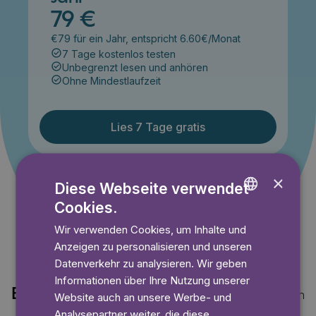
79 €
€79 für ein Jahr, entspricht 6.60€/Monat
7 Tage kostenlos testen
Unbegrenzt lesen und anhören
Ohne Mindestlaufzeit
Lies 7 Tage gratis
×
Angebot gültig bis einschließlich 14.09.2026. Nur für
Diese Webseite verwendet
Neukunden.
Cookies.
ENGLISH
Wir verwenden Cookies, um Inhalte und
GERMAN
Anzeigen zu personalisieren und unseren
SWEDISH
Datenverkehr zu analysieren. Wir geben
Informationen über Ihre Nutzung unserer
Entdecke auch
Mehr anzeigen
Website auch an unsere Werbe- und
Analysepartner weiter, die diese