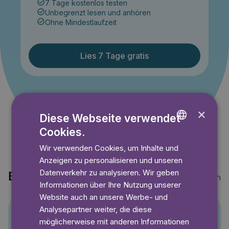
7 Tage kostenlos testen
Unbegrenzt lesen und anhören
Ohne Mindestlaufzeit
Lies 7 Tage gratis
Angebot gültig bis einschließlich 14.09.2026. Nur für
Neukunden.
×
Diese Webseite verwendet
Cookies.
ENGLISH
Wir verwenden Cookies, um Inhalte und
GERMAN
Anzeigen zu personalisieren und unseren
SWEDISH
Datenverkehr zu analysieren. Wir geben
Entdecke auch
Mehr anzeigen
Informationen über Ihre Nutzung unserer
Website auch an unsere Werbe- und
Analysepartner weiter, die diese
möglicherweise mit anderen Informationen
Pino