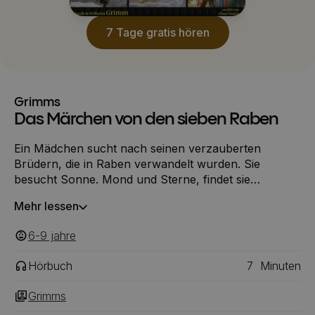
7 Tage gratis hören
Grimms
Das Märchen von den sieben Raben
Ein Mädchen sucht nach seinen verzauberten
Brüdern, die in Raben verwandelt wurden. Sie
besucht Sonne. Mond und Sterne, findet sie
gefangen im Glasberg, erlöst sie von dem Fluch und
Mehr lessen
stellt die Familie wieder her. Die Geschichte handelt
von Opferbereitschaft und der Kraft der
6-9
‎‎ jahre
Geschwisterliebe.
Hörbuch
7
Minuten
Grimms