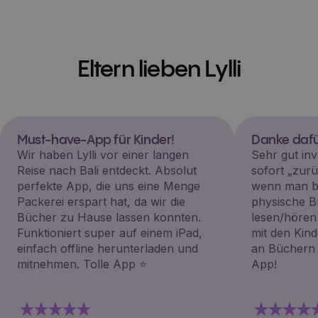
Eltern lieben Lylli
Must-have-App für Kinder!
Danke dafü
Wir haben Lylli vor einer langen
Sehr gut inv
Reise nach Bali entdeckt. Absolut
sofort „zu
perfekte App, die uns eine Menge
wenn man be
Packerei erspart hat, da wir die
physische B
Bücher zu Hause lassen konnten.
lesen/hören
Funktioniert super auf einem iPad,
mit den Kin
einfach offline herunterladen und
an Büchern i
mitnehmen. Tolle App ⭐️
App!