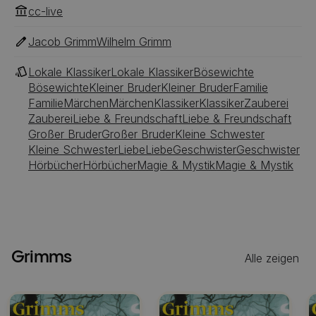
cc-live
Jacob Grimm
Wilhelm Grimm
Lokale Klassiker
Lokale Klassiker
Bösewichte
Bösewichte
Kleiner Bruder
Kleiner Bruder
Familie
Familie
Märchen
Märchen
Klassiker
Klassiker
Zauberei
Zauberei
Liebe & Freundschaft
Liebe & Freundschaft
Großer Bruder
Großer Bruder
Kleine Schwester
Kleine Schwester
Liebe
Liebe
Geschwister
Geschwister
Hörbücher
Hörbücher
Magie & Mystik
Magie & Mystik
Grimms
Alle zeigen