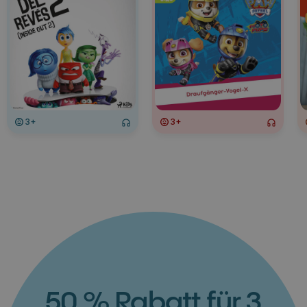
3+
3+
50 % Rabatt für 3