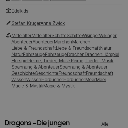
Edelkids
Stefan Krüger
Anna Zwick
Mittelalter
Mittelalter
Schiffe
Schiffe
Wikinger
Wikinger
Abenteuer
Abenteuer
Märchen
Märchen
Liebe & Freundschaft
Liebe & Freundschaft
Natur
Natur
Fahrzeuge
Fahrzeuge
Drachen
Drachen
Hörspiel
Hörspiel
Reime, Lieder, Musik
Reime, Lieder, Musik
Spannung & Abenteuer
Spannung & Abenteuer
Geschichte
Geschichte
Freundschaft
Freundschaft
Wissen
Wissen
Hörbücher
Hörbücher
Meer
Meer
Magie & Mystik
Magie & Mystik
Dragons - Die jungen
Alle