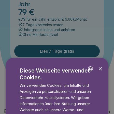
Jahr
79 €
€79 für ein Jahr, entspricht 6.60€/Monat
7 Tage kostenlos testen
Unbegrenzt lesen und anhören
Ohne Mindestlaufzeit
Lies 7 Tage gratis
×
Diese Webseite verwendet
Angebot gültig bis einschließlich 14.09.2026. Nur für
Neukunden.
Cookies.
ENGLISH
Wir verwenden Cookies, um Inhalte und
GERMAN
Anzeigen zu personalisieren und unseren
SWEDISH
Datenverkehr zu analysieren. Wir geben
Informationen über Ihre Nutzung unserer
Website auch an unsere Werbe- und
Entdecke auch
Mehr anzeigen