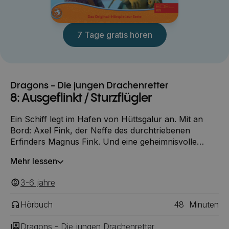
7 Tage gratis hören
Dragons - Die jungen Drachenretter
8: Ausgeflinkt / Sturzflügler
Ein Schiff legt im Hafen von Hüttsgalur an. Mit an
Bord: Axel Fink, der Neffe des durchtriebenen
Erfinders Magnus Fink. Und eine geheimnisvolle
große Kiste, adressiert an die kleinen Retter. In der
Mehr lessen
Kiste befindet sich ein großes Drachenei, Absender
unbekannt...
3-6
‎‎ jahre
Hörbuch
48
Minuten
Dragons - Die jungen Drachenretter