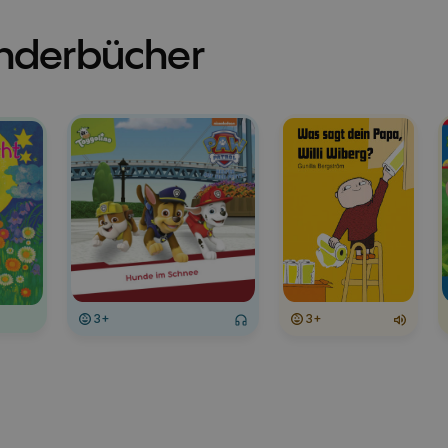
inderbücher
3+
3+