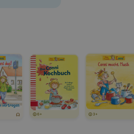
6+
3+