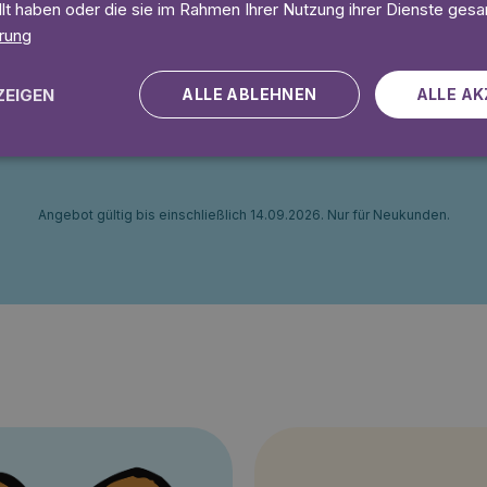
llt haben oder die sie im Rahmen Ihrer Nutzung ihrer Dienste ges
und anhören
Unbegrenzt lesen und anhö
eit
Ohne Mindestlaufzeit
rung
ZEIGEN
ALLE ABLEHNEN
ALLE AK
 Tage gratis
Lies 7 Tage
Angebot gültig bis einschließlich 14.09.2026. Nur für Neukunden.