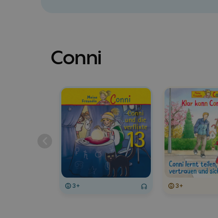
Conni
3+
3+