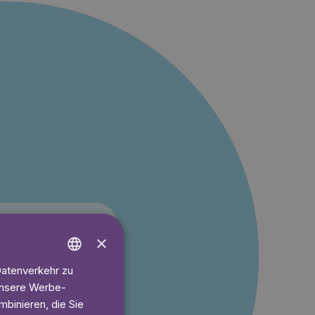
×
Datenverkehr zu
ENGLISH
 unsere Werbe-
t 6.60€/Monat
GERMAN
binieren, die Sie