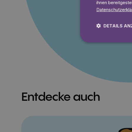
ihnen bereitgeste
Unbegrenzt lesen 
Ohne Mindestlaufz
Datenschutzerklä
DETAILS AN
Lies 7
Entdecke auch