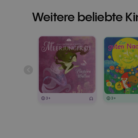
Weitere beliebte K
3+
3+