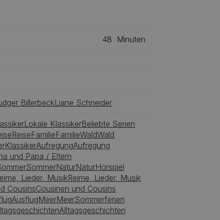
Familie Klawitter fährt ans Meer.
48
Minuten
udger Billerbeck
Liane Schneider
assiker
Lokale Klassiker
Beliebte Serien
eise
Reise
Familie
Familie
Wald
Wald
er
Klassiker
Aufregung
Aufregung
a und Papa / Eltern
Sommer
Sommer
Natur
Natur
Hörspiel
eime, Lieder, Musik
Reime, Lieder, Musik
d Cousins
Cousinen und Cousins
flug
Ausflug
Meer
Meer
Sommerferien
lltagsgeschichten
Alltagsgeschichten