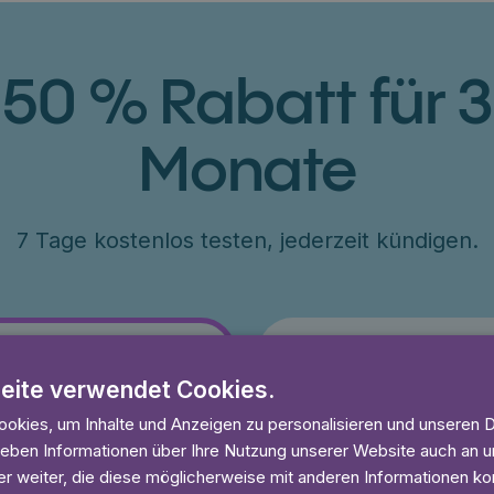
50 % Rabatt für 3
Monate
7 Tage kostenlos testen, jederzeit kündigen.
Jahr
eite verwendet Cookies.
79 €
okies, um Inhalte und Anzeigen zu personalisieren und unseren 
 geben Informationen über Ihre Nutzung unserer Website auch an
ang 50% Rabatt
€79 für ein Jahr, entsprich
r weiter, die diese möglicherweise mit anderen Informationen kom
esten
7 Tage kostenlos testen