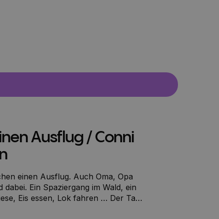
nen Ausflug / Conni
en
achen einen Ausflug. Auch Oma, Opa
d dabei. Ein Spaziergang im Wald, ein
iese, Eis essen, Lok fahren … Der Tag
flugstag – bis Conni ihren Teddy verliert