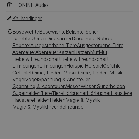
LEONINE Audio
Kai Medinger
Bösewichte
Bösewichte
Beliebte Serien
Beliebte Serien
Dinosaurier
Dinosaurier
Roboter
Roboter
Ausgestorbene Tiere
Ausgestorbene Tiere
Abenteuer
Abenteuer
Katzen
Katzen
Mut
Mut
Liebe & Freundschaft
Liebe & Freundschaft
Erfindungen
Erfindungen
Hörspiel
Hörspiel
Gefühle
Gefühle
Reime, Lieder, Musik
Reime, Lieder, Musik
Vögel
Vögel
Spannung & Abenteuer
Spannung & Abenteuer
Wissen
Wissen
Superhelden
Superhelden
Tiere
Tiere
Hörbücher
Hörbücher
Haustiere
Haustiere
Helden
Helden
Magie & Mystik
Magie & Mystik
Freunde
Freunde