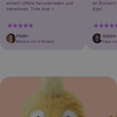
einfach offline herunterladen und
an Büchern i
mitnehmen. Tolle App ⭐️
App!
Malin
Adam
Mamma von 3 Kindern
Papa vo