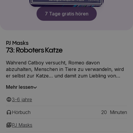
7 Tage gratis hören
PJ Masks
73: Roboters Katze
Während Catboy versucht, Romeo davon
abzuhalten, Menschen in Tiere zu verwandeln, wird
er selbst zur Katze… und damit zum Liebling von
Romeos Roboter. Um sich wieder zu befreien, muss
Mehr lessen
er sich tatsächlich wie eine Katze verhalten.
3-6
‎‎ jahre
Hörbuch
20
Minuten
PJ Masks