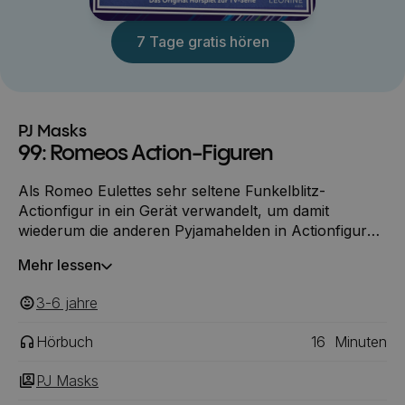
7 Tage gratis hören
PJ Masks
99: Romeos Action-Figuren
Als Romeo Eulettes sehr seltene Funkelblitz-
Actionfigur in ein Gerät verwandelt, um damit
wiederum die anderen Pyjamahelden in Actionfiguren
zu verwandeln, erkennt Eulette, dass Freunde
Mehr lessen
wichtiger sind als Dinge.
3-6
‎‎ jahre
Hörbuch
16
Minuten
PJ Masks