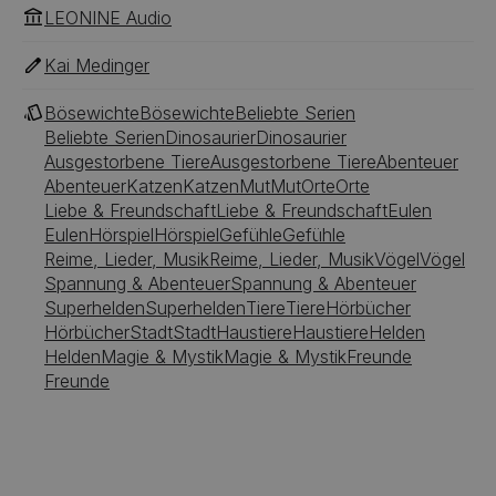
LEONINE Audio
Kai Medinger
Bösewichte
Bösewichte
Beliebte Serien
Beliebte Serien
Dinosaurier
Dinosaurier
Ausgestorbene Tiere
Ausgestorbene Tiere
Abenteuer
Abenteuer
Katzen
Katzen
Mut
Mut
Orte
Orte
Liebe & Freundschaft
Liebe & Freundschaft
Eulen
Eulen
Hörspiel
Hörspiel
Gefühle
Gefühle
Reime, Lieder, Musik
Reime, Lieder, Musik
Vögel
Vögel
Spannung & Abenteuer
Spannung & Abenteuer
Superhelden
Superhelden
Tiere
Tiere
Hörbücher
Hörbücher
Stadt
Stadt
Haustiere
Haustiere
Helden
Helden
Magie & Mystik
Magie & Mystik
Freunde
Freunde