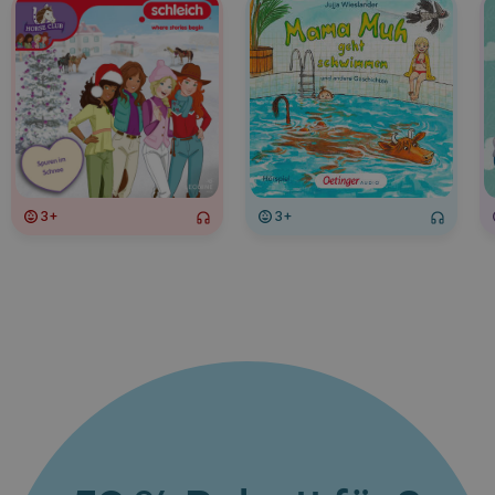
3+
3+