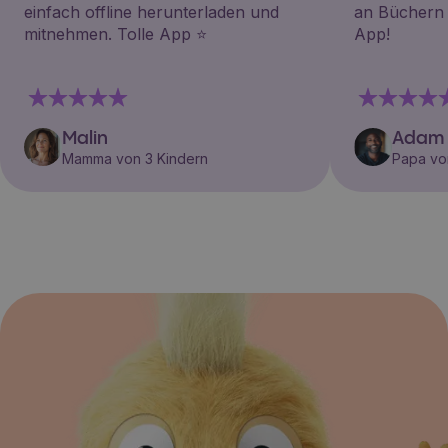
einfach offline herunterladen und
an Büchern i
mitnehmen. Tolle App ⭐️
App!
Malin
Adam
Mamma von 3 Kindern
Papa vo