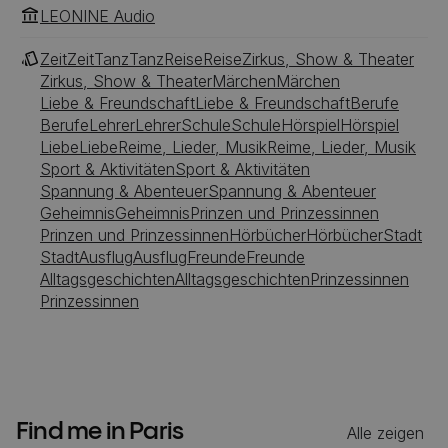
LEONINE Audio
Zeit
Zeit
Tanz
Tanz
Reise
Reise
Zirkus, Show & Theater
Zirkus, Show & Theater
Märchen
Märchen
Liebe & Freundschaft
Liebe & Freundschaft
Berufe
Berufe
Lehrer
Lehrer
Schule
Schule
Hörspiel
Hörspiel
Liebe
Liebe
Reime, Lieder, Musik
Reime, Lieder, Musik
Sport & Aktivitäten
Sport & Aktivitäten
Spannung & Abenteuer
Spannung & Abenteuer
Geheimnis
Geheimnis
Prinzen und Prinzessinnen
Prinzen und Prinzessinnen
Hörbücher
Hörbücher
Stadt
Stadt
Ausflug
Ausflug
Freunde
Freunde
Alltagsgeschichten
Alltagsgeschichten
Prinzessinnen
Prinzessinnen
Find me in Paris
Alle zeigen