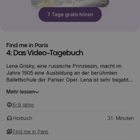
7 Tage gratis hören
Find me in Paris
4: Das Video-Tagebuch
Lena Grisky, eine russische Prinzessin, macht im
Jahre 1905 eine Ausbildung an der berühmten
Ballettschule der Pariser Oper. Lena ist sehr begabt
und hat eine glänzende Karriere vor sich. Als sie von
Mehr lessen
ihrem Freund Henri ein wertvolles Amulett geschenkt
bekommt, wird sie aus dem Jahr 1905 in die
6-9
‎‎ jahre
Gegenwart katapultiert.
Hörbuch
31
Minuten
Find me in Paris