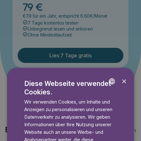
79 €
€79 für ein Jahr, entspricht 6.60€/Monat
7 Tage kostenlos testen
Unbegrenzt lesen und anhören
Ohne Mindestlaufzeit
Lies 7 Tage gratis
×
Angebot gültig bis einschließlich 14.09.2026. Nur für
Diese Webseite verwendet
Neukunden.
Cookies.
ENGLISH
Wir verwenden Cookies, um Inhalte und
GERMAN
Anzeigen zu personalisieren und unseren
SWEDISH
Datenverkehr zu analysieren. Wir geben
Informationen über Ihre Nutzung unserer
Entdecke auch
Mehr anzeigen
Website auch an unsere Werbe- und
Analysepartner weiter, die diese