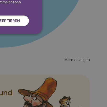
SWEDISH
ammelt haben.
 gratis
ZEPTIEREN
Mehr anzeigen
 und