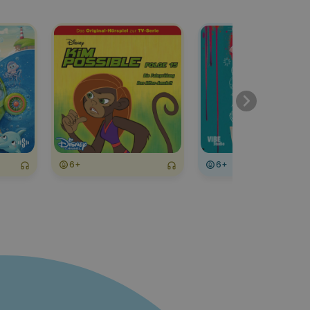
6+
6+