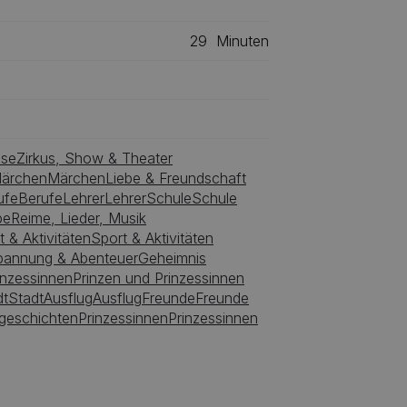
29
Minuten
ise
Zirkus, Show & Theater
ärchen
Märchen
Liebe & Freundschaft
ufe
Berufe
Lehrer
Lehrer
Schule
Schule
be
Reime, Lieder, Musik
t & Aktivitäten
Sport & Aktivitäten
pannung & Abenteuer
Geheimnis
inzessinnen
Prinzen und Prinzessinnen
dt
Stadt
Ausflug
Ausflug
Freunde
Freunde
sgeschichten
Prinzessinnen
Prinzessinnen