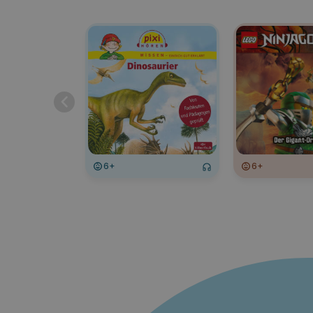
6+
6+