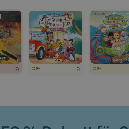
6+
6+