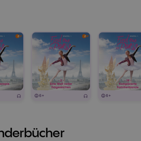
6+
6+
inderbücher