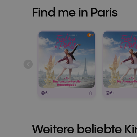
Find me in Paris
6+
6+
Weitere beliebte K