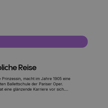
bliche Reise
e Prinzessin, macht im Jahre 1905 eine
en Ballettschule der Pariser Oper.
at eine glänzende Karriere vor sich.
Henri ein wertvolles Amulett geschenkt
 Jahr 1905 in die Gegenwart