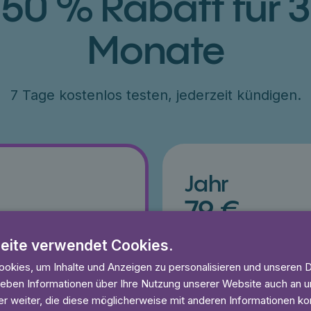
50 % Rabatt für 3
Monate
7 Tage kostenlos testen, jederzeit kündigen.
Jahr
79 €
ang 50% Rabatt
€79 für ein Jahr, entsprich
eite verwendet Cookies.
esten
7 Tage kostenlos testen
und anhören
Unbegrenzt lesen und anhö
okies, um Inhalte und Anzeigen zu personalisieren und unseren 
eit
Ohne Mindestlaufzeit
 geben Informationen über Ihre Nutzung unserer Website auch an
r weiter, die diese möglicherweise mit anderen Informationen kom