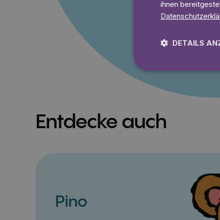
ihnen bereitgeste
Lies 7
Datenschutzerklä
DETAILS AN
Entdecke auch
Pino