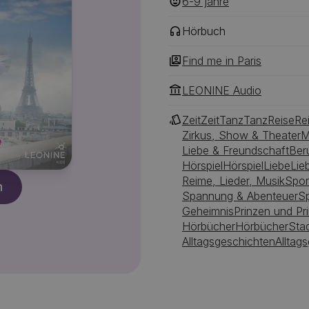
6-9
‎‎ jahre
Hörbuch
Find me in Paris
LEONINE Audio
Zeit
Zeit
Tanz
Tanz
Reise
Re
Zirkus, Show & Theater
M
Liebe & Freundschaft
Ber
Hörspiel
Hörspiel
Liebe
Lie
Reime, Lieder, Musik
Spor
n
Spannung & Abenteuer
S
Geheimnis
Prinzen und Pr
Hörbücher
Hörbücher
Sta
Alltagsgeschichten
Alltag