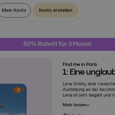
Mein Konto
Konto erstellen
50% Rabatt für 3 Monat
Find me in Paris
1: Eine unglau
Lena Grisky, eine russisch
Ausbildung an der berühmt
Lena ist sehr begabt und h
Als sie von ihrem Freund 
Mehr lessen
bekommt, wird sie aus dem
katapultiert.