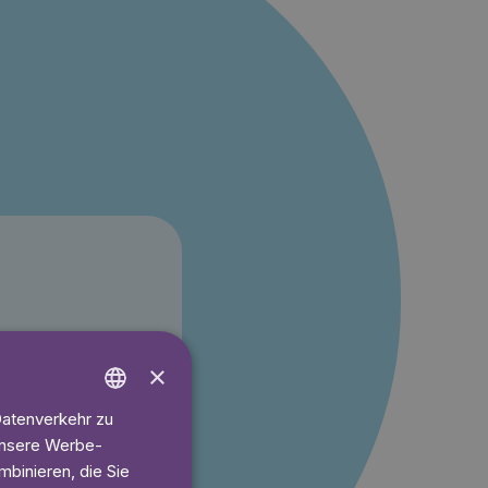
t 6.60€/Monat
×
ren
Datenverkehr zu
ENGLISH
 unsere Werbe-
GERMAN
binieren, die Sie