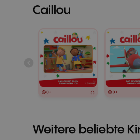
Caillou
0+
0+
Weitere beliebte K