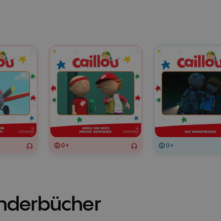
0+
0+
inderbücher