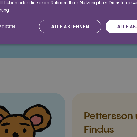
 Tage gratis
Lies 7 Tage
llt haben oder die sie im Rahmen Ihrer Nutzung ihrer Dienste ges
rung
ZEIGEN
ALLE ABLEHNEN
ALLE AK
Angebot gültig bis einschließlich 14.09.2026. Nur für Neukunden.
Pettersson
Findus