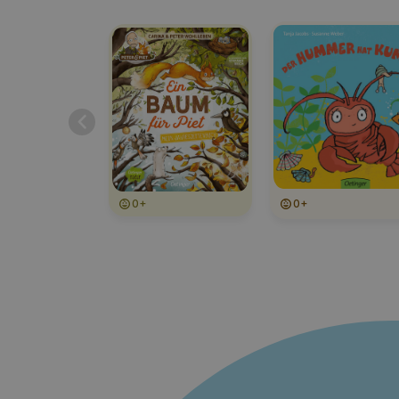
0+
0+