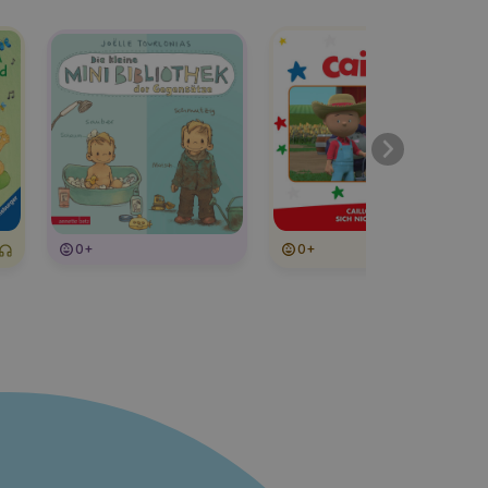
0+
0+