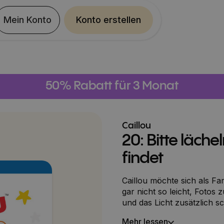
Mein Konto
Konto erstellen
50% Rabatt für 3 Monat
Caillou
20: Bitte läche
findet
Caillou möchte sich als Fa
gar nicht so leicht, Fotos
und das Licht zusätzlich sc
Nachhilfe. Wo ist bloß Caillous Flugzeug? Leo und er suchen und
Mehr lessen