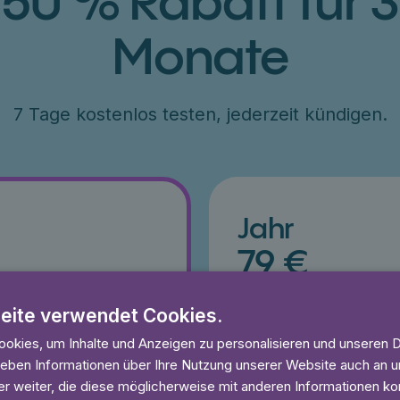
50 % Rabatt für 3
Monate
7 Tage kostenlos testen, jederzeit kündigen.
Jahr
79 €
ang 50% Rabatt
€79 für ein Jahr, entsprich
esten
eite verwendet Cookies.
7 Tage kostenlos testen
und anhören
Unbegrenzt lesen und anhö
okies, um Inhalte und Anzeigen zu personalisieren und unseren 
eit
Ohne Mindestlaufzeit
 geben Informationen über Ihre Nutzung unserer Website auch an
r weiter, die diese möglicherweise mit anderen Informationen kom