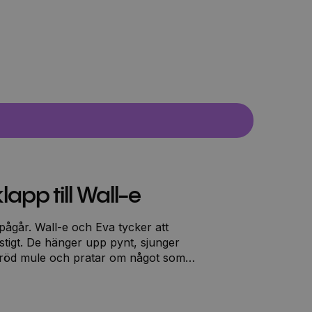
lapp till Wall-e
pågår. Wall-e och Eva tycker att
tigt. De hänger upp pynt, sjunger
röd mule och pratar om något som
ch Eva bestämmer sig för att undersöka