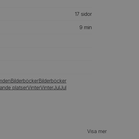
17
‎‎ sidor
9
min
mden
Bilderböcker
Bilderböcker
nde platser
Vinter
Vinter
Jul
Jul
Visa mer