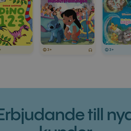
+
3+
3+
Erbjudande till ny