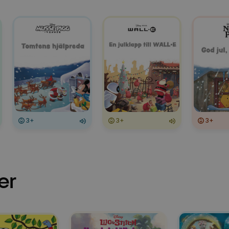
3+
3+
3+
er