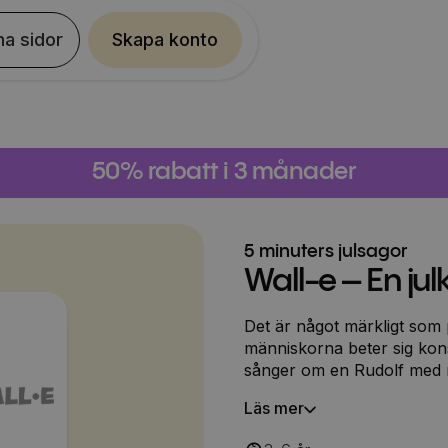
na sidor
Skapa konto
50% rabatt i 3 månader
5 minuters julsagor
Wall-e – En julk
Det är något märkligt som 
människorna beter sig kons
sånger om en Rudolf med 
kallas för Julen. Wall-e o
Läs mer
vad julen innebär.