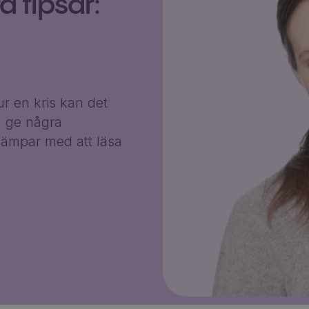
 tipsar:
r en kris kan det
g ge några
ämpar med att läsa