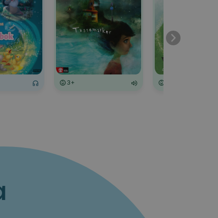
3+
3+
a