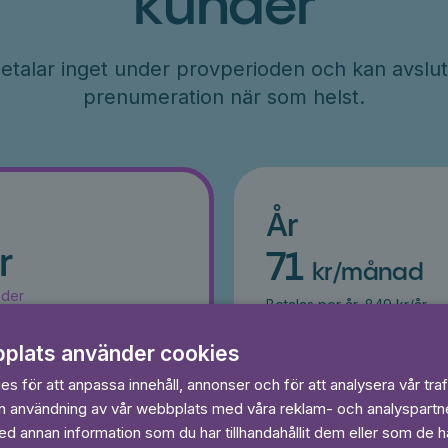
kunder
etalar inget under provperioden och kan avslut
prenumeration när som helst.
År
r
71
kr/månad
ader
Betalas per år, 849 kr/år
s
Prova 7 dagar gratis
egränsat
Läs och lyssna obegränsat
plats använder cookies
Ingen bindningstid
s för att anpassa innehåll, annonser och för att analysera vår traf
in användning av vår webbplats med våra reklam- och analyspart
 dagar gratis
Prova 7 daga
 annan information som du har tillhandahållit dem eller som de ha