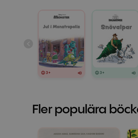
3+
3+
Fler populära böck