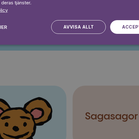
 deras tjänster.
licy
Kampanjen gäller nya kunder fram till och med 2026-08-24
JER
AVVISA ALLT
ACCEP
Sagasagor