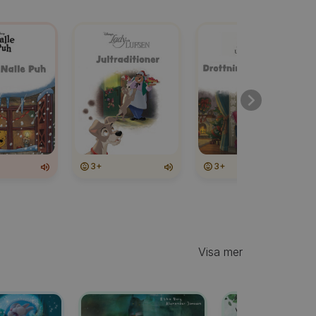
3+
3+
Visa mer