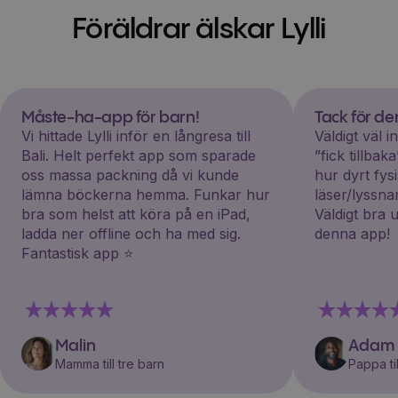
Föräldrar älskar Lylli
Måste-ha-app för barn!
Tack för d
Vi hittade Lylli inför en långresa till
Väldigt väl 
Bali. Helt perfekt app som sparade
”fick tillba
oss massa packning då vi kunde
hur dyrt fys
lämna böckerna hemma. Funkar hur
läser/lyssna
bra som helst att köra på en iPad,
Väldigt bra 
ladda ner offline och ha med sig.
denna app!
Fantastisk app ⭐️
Malin
Adam
Mamma till tre barn
Pappa til