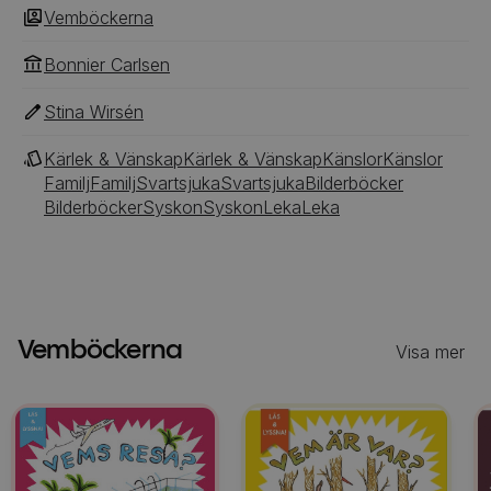
Vemböckerna
Bonnier Carlsen
Stina Wirsén
Kärlek & Vänskap
Kärlek & Vänskap
Känslor
Känslor
Familj
Familj
Svartsjuka
Svartsjuka
Bilderböcker
Bilderböcker
Syskon
Syskon
Leka
Leka
Vemböckerna
Visa mer