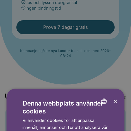
Läs och lyssna obegränsat
Ingen bindningstid
Prova 7 dagar gratis
Kampanjen gäller nya kunder fram till och med 2026-
08-24
Upptäck också
Visa alla
×
Denna webbplats använder
cookies
ENGLISH
Vi använder cookies för att anpassa
GERMAN
Pino
innehåll, annonser och för att analysera vår