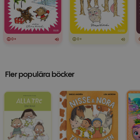
0+
0+
Fler populära böcker