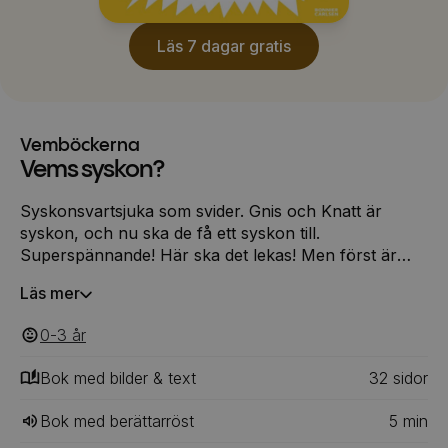
Läs 7 dagar gratis
Vemböckerna
Vems syskon?
Syskonsvartsjuka som svider. Gnis och Knatt är
syskon, och nu ska de få ett syskon till.
Superspännande! Här ska det lekas! Men först är
bebisen för liten, liten och tråkig. Och när den väl har
Läs mer
vuxit och kan vara med, så vill den lilla BARA vara
med Gnis, och Knatt får inte alls vara med...
0-3
‎‎ år
Bok med bilder & text
32
‎‎ sidor
Bok med berättarröst
5
min