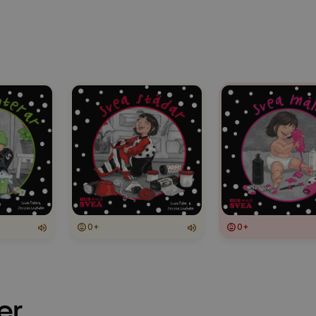
0+
0+
er