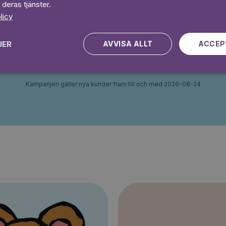
Ingen bindningstid
 deras tjänster.
licy
 dagar gratis
Prova 7 daga
JER
AVVISA ALLT
ACCEP
Kampanjen gäller nya kunder fram till och med 2026-08-24