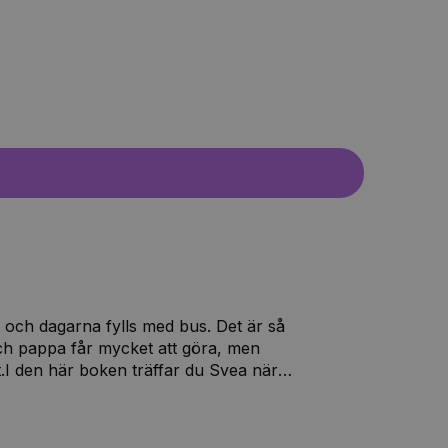
r och dagarna fylls med bus. Det är så
 pappa får mycket att göra, men
.I den här boken träffar du Svea när
! Svea hjälper också mamma och pappa
 till alla saker då en skruv plötsligt