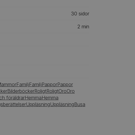
30
‎‎ sidor
2
min
Mammor
Familj
Familj
Pappor
Pappor
cker
Bilderböcker
Roligt
Roligt
Oro
Oro
ch föräldrar
Hemma
Hemma
sberättelser
Uppläsning
Uppläsning
Busa