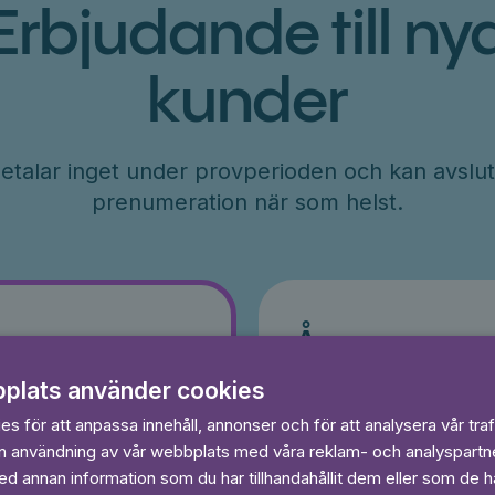
Erbjudande till ny
kunder
etalar inget under provperioden och kan avslut
prenumeration när som helst.
År
r
71
plats använder cookies
kr/månad
ader
s för att anpassa innehåll, annonser och för att analysera vår traf
Betalas per år, 849 kr/år
s
in användning av vår webbplats med våra reklam- och analyspart
Prova 7 dagar gratis
egränsat
 annan information som du har tillhandahållit dem eller som de ha
Läs och lyssna obegränsat