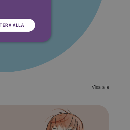
SWEDISH
r gratis
TERA ALLA
Visa alla