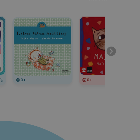
0+
0+