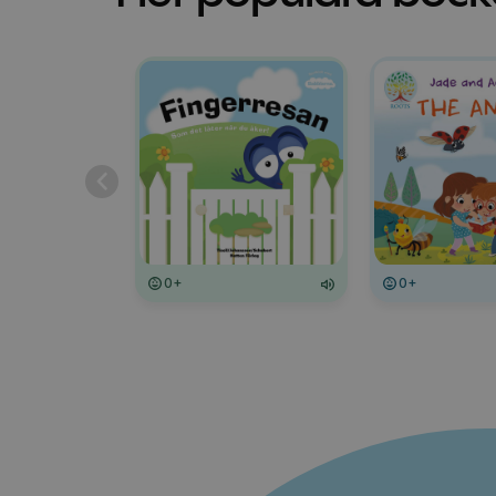
0+
0+