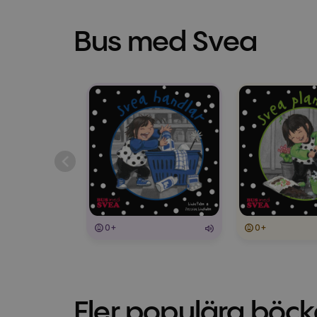
Bus med Svea
0+
0+
Fler populära böck