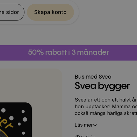
na sidor
Skapa konto
50% rabatt i 3 månader
Bus med Svea
Svea bygger
Svea är ett och ett halvt å
hon upptäcker! Mamma och
också många härliga skratt
hon bygger … på sitt sätt
Läs mer
att montera förvaringshyllan
”råkar” försvinna.