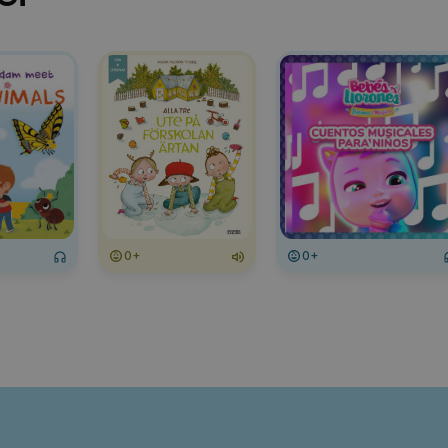
0+
0+