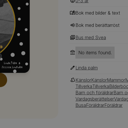
0-3
‎‎ år
Bok med bilder & text
Bok med berättarröst
Bus med Svea
No items found.
Linda palm
Känslor
Känslor
Mammor
Tillverka
Tillverka
Bilderbö
Barn och föräldrar
Barn o
Vardagsberättelser
Vardag
Busa
Föräldrar
Föräldrar