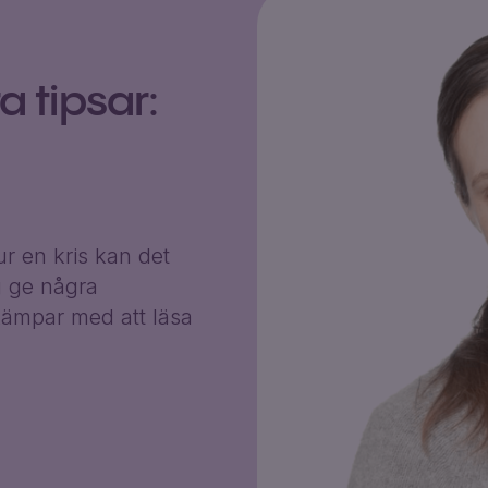
 tipsar:
r en kris kan det
g ge några
ämpar med att läsa