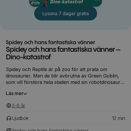
Lyssna 7 dagar gratis
Spidey och hans fantastiska vänner
Spidey och hans fantastiska vänner –
Dino-katastrof
Spidey och Reptile är på zoo för att prata om
dinosaurier. Men de blir avbrutna av Green Goblin,
som vill förstöra hela staden med sin robotdinosaurie.
De två superhjältarna måste tänka sig noga för om
Läs mer
de ska kunna rädda alla från Gobbys onda plan. Men
plötsligt är det Green Goblin som behöver hjälp! Kan
3-6
‎‎ år
de två superhjältarna stoppa den skenande roboten i
tid?
Ljudbok
12
min
Spidey och hans fantastiska vänner