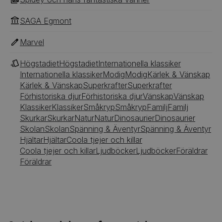
SAGA Egmont
Marvel
Högstadiet
Högstadiet
Internationella klassiker
Internationella klassiker
Modig
Modig
Kärlek & Vänskap
Kärlek & Vänskap
Superkrafter
Superkrafter
Förhistoriska djur
Förhistoriska djur
Vänskap
Vänskap
Klassiker
Klassiker
Småkryp
Småkryp
Familj
Familj
Skurkar
Skurkar
Natur
Natur
Dinosaurier
Dinosaurier
Skolan
Skolan
Spänning & Äventyr
Spänning & Äventyr
Hjältar
Hjältar
Coola tjejer och killar
Coola tjejer och killar
Ljudböcker
Ljudböcker
Föräldrar
Föräldrar