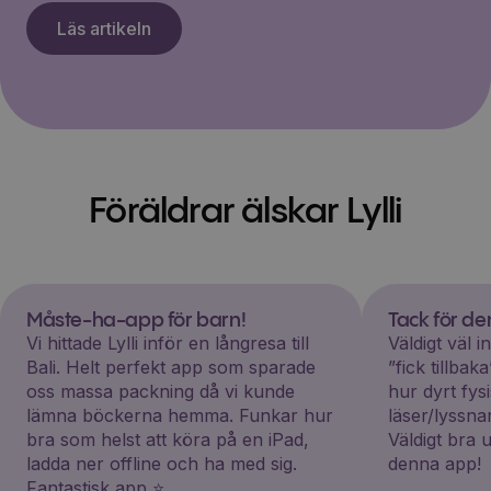
Läs artikeln
Föräldrar älskar Lylli
Måste-ha-app för barn!
Tack för d
Vi hittade Lylli inför en långresa till
Väldigt väl 
Bali. Helt perfekt app som sparade
”fick tillba
oss massa packning då vi kunde
hur dyrt fys
lämna böckerna hemma. Funkar hur
läser/lyssna
bra som helst att köra på en iPad,
Väldigt bra 
ladda ner offline och ha med sig.
denna app!
Fantastisk app ⭐️