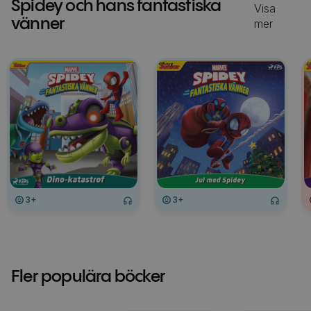
Spidey och hans fantastiska
Visa
vänner
mer
3+
3+
Fler populära böcker