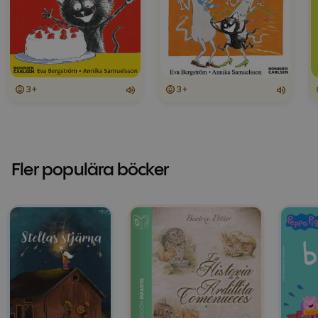
3+
3+
Fler populära böcker