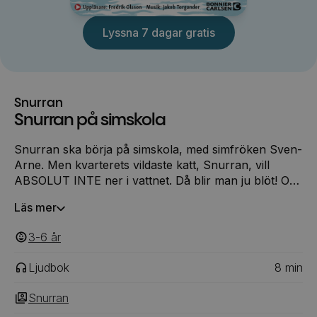
Lyssna 7 dagar gratis
Snurran
Snurran på simskola
Snurran ska börja på simskola, med simfröken Sven-
Arne. Men kvarterets vildaste katt, Snurran, vill
ABSOLUT INTE ner i vattnet. Då blir man ju blöt! Och
så finns det väl hajar i simbassängen? Massvis med
Läs mer
hajar? Snurran kan alla hajar, så är det. Men det är
klart, att vinna en simtävling kanske är bättre än att
3-6
‎‎ år
inte vilja bli blöt?
Ljudbok
8
min
Snurran