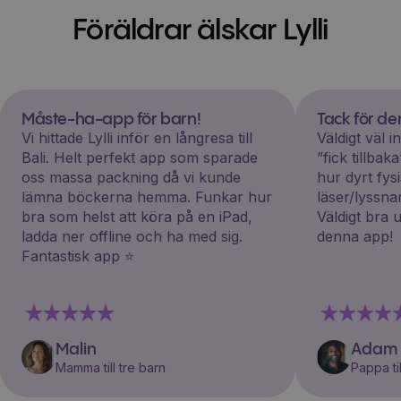
Föräldrar älskar Lylli
Måste-ha-app för barn!
Tack för d
Vi hittade Lylli inför en långresa till
Väldigt väl 
Bali. Helt perfekt app som sparade
”fick tillba
oss massa packning då vi kunde
hur dyrt fys
lämna böckerna hemma. Funkar hur
läser/lyssna
bra som helst att köra på en iPad,
Väldigt bra 
ladda ner offline och ha med sig.
denna app!
Fantastisk app ⭐️
Malin
Adam
Mamma till tre barn
Pappa til