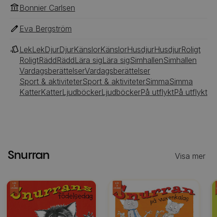
Bonnier Carlsen
Eva Bergström
Lek
Lek
Djur
Djur
Känslor
Känslor
Husdjur
Husdjur
Roligt
Roligt
Rädd
Rädd
Lära sig
Lära sig
Simhallen
Simhallen
Vardagsberättelser
Vardagsberättelser
Sport & aktiviteter
Sport & aktiviteter
Simma
Simma
Katter
Katter
Ljudböcker
Ljudböcker
På utflykt
På utflykt
Snurran
Visa mer