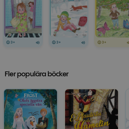
3+
3+
3+
Fler populära böcker