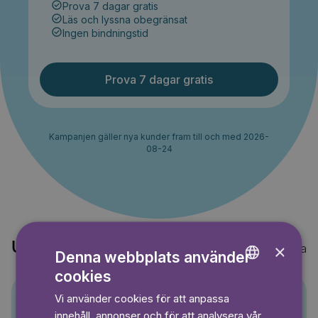
Prova 7 dagar gratis
Läs och lyssna obegränsat
Ingen bindningstid
Prova 7 dagar gratis
Kampanjen gäller nya kunder fram till och med 2026-
08-24
Upptäck också
×
Visa alla
Denna webbplats använder
cookies
ENGLISH
Vi använder cookies för att anpassa
GERMAN
Pino
innehåll, annonser och för att analysera vår