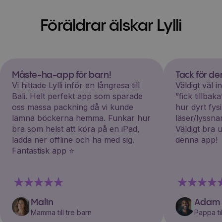
Föräldrar älskar Lylli
Måste-ha-app för barn!
Tack för d
Vi hittade Lylli inför en långresa till
Väldigt väl 
Bali. Helt perfekt app som sparade
”fick tillba
oss massa packning då vi kunde
hur dyrt fys
lämna böckerna hemma. Funkar hur
läser/lyssna
bra som helst att köra på en iPad,
Väldigt bra 
ladda ner offline och ha med sig.
denna app!
Fantastisk app ⭐️
Malin
Adam
Mamma till tre barn
Pappa til