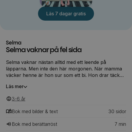
Läs 7 dagar gratis
Selma
Selma vaknar på fel sida
Selma vaknar nästan alltid med ett leende på
läpparna. Men inte den här morgonen. När mamma
väcker henne är hon sur som ett bi. Hon drar täcket
över huvudet och vill inte kliva ur sängen. Men
Läs mer
varför är Selma sur egentligen och vad skulle kunna
få henne på bättre humör igen …?
3-6
‎‎ år
Bok med bilder & text
30
‎‎ sidor
Bok med berättarröst
7
min