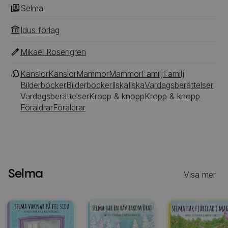
Selma
Idus förlag
Mikael Rosengren
Känslor
Känslor
Mammor
Mammor
Familj
Familj
Bilderböcker
Bilderböcker
Ilska
Ilska
Vardagsberättelser
Vardagsberättelser
Kropp & knopp
Kropp & knopp
Föräldrar
Föräldrar
Selma
Visa mer