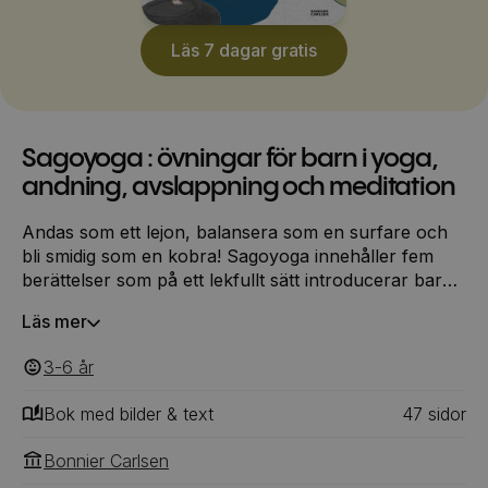
Läs 7 dagar gratis
Sagoyoga : övningar för barn i yoga,
andning, avslappning och meditation
Andas som ett lejon, balansera som en surfare och
bli smidig som en kobra! Sagoyoga innehåller fem
berättelser som på ett lekfullt sätt introducerar barn
till yoga. Genom att kliva in i sagans värld och härma
Läs mer
allt från flygplan till fjärilar tränas styrka, smidighet
och balans. Förutom den mer fysiska yogan finns här
3-6
‎‎ år
också sagor med övningar för att träna avslappning,
andning och enkel meditation.
Bok med bilder & text
47
‎‎ sidor
Bonnier Carlsen