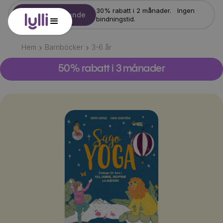
30% rabatt i 2 månader. Ingen
Starta erbjudande
bindningstid.
Hem
Barnböcker
3-6
år
50% rabatt i 3 månader