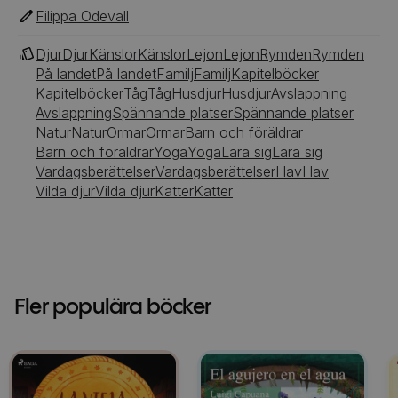
Filippa Odevall
Djur
Djur
Känslor
Känslor
Lejon
Lejon
Rymden
Rymden
På landet
På landet
Familj
Familj
Kapitelböcker
Kapitelböcker
Tåg
Tåg
Husdjur
Husdjur
Avslappning
Avslappning
Spännande platser
Spännande platser
Natur
Natur
Ormar
Ormar
Barn och föräldrar
Barn och föräldrar
Yoga
Yoga
Lära sig
Lära sig
Vardagsberättelser
Vardagsberättelser
Hav
Hav
Vilda djur
Vilda djur
Katter
Katter
Fler populära böcker