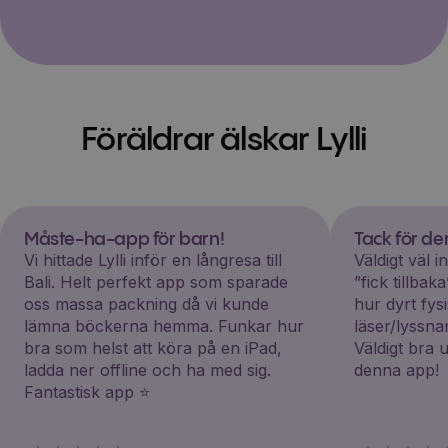
Föräldrar älskar Lylli
Måste-ha-app för barn!
Tack för d
Vi hittade Lylli inför en långresa till
Väldigt väl 
Bali. Helt perfekt app som sparade
”fick tillba
oss massa packning då vi kunde
hur dyrt fys
lämna böckerna hemma. Funkar hur
läser/lyssna
bra som helst att köra på en iPad,
Väldigt bra 
ladda ner offline och ha med sig.
denna app!
Fantastisk app ⭐️