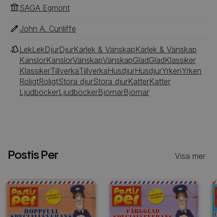
SAGA Egmont
John A. Cunliffe
Lek
Lek
Djur
Djur
Kärlek & Vänskap
Kärlek & Vänskap
Känslor
Känslor
Vänskap
Vänskap
Glad
Glad
Klassiker
Klassiker
Tillverka
Tillverka
Husdjur
Husdjur
Yrken
Yrken
Roligt
Roligt
Stora djur
Stora djur
Katter
Katter
Ljudböcker
Ljudböcker
Björnar
Björnar
Postis Per
Visa mer