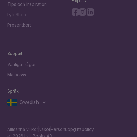
Följ oss
Tips och inspiration
Lylli Shop
Presentkort
Support
Vanliga frågor
Mejla oss
Språk
Swedish
Allmänna villkor
Kakor
Personuppgiftspolicy
@ 2026 Lylli Books AB