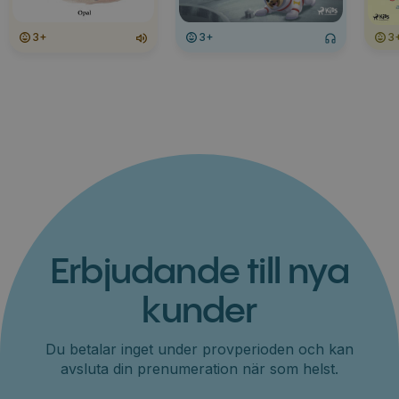
3+
3+
3
Erbjudande till nya
kunder
Du betalar inget under provperioden och kan
avsluta din prenumeration när som helst.