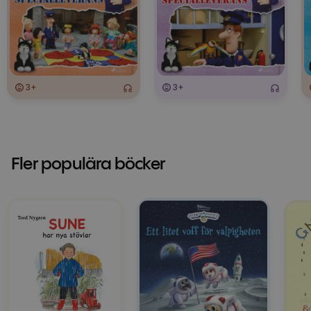
3+
3+
Fler populära böcker