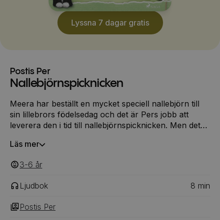
Lyssna 7 dagar gratis
Postis Per
Nallebjörnspicknicken
Meera har beställt en mycket speciell nallebjörn till
sin lillebrors födelsedag och det är Pers jobb att
leverera den i tid till nallebjörnspicknicken. Men det
sker en förväxling på postcentralen. Kommer Per
Läs mer
ändå hinna leverera födelsedagspresenten i tid?
3-6
‎‎ år
Ljudbok
8
min
Postis Per