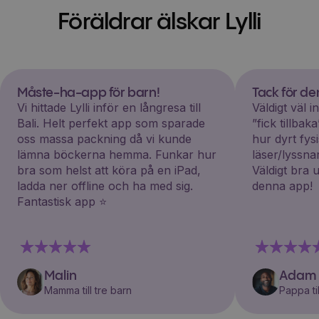
Föräldrar älskar Lylli
Måste-ha-app för barn!
Tack för d
Vi hittade Lylli inför en långresa till
Väldigt väl 
Bali. Helt perfekt app som sparade
”fick tillba
oss massa packning då vi kunde
hur dyrt fys
lämna böckerna hemma. Funkar hur
läser/lyssna
bra som helst att köra på en iPad,
Väldigt bra 
ladda ner offline och ha med sig.
denna app!
Fantastisk app ⭐️
Malin
Adam
Mamma till tre barn
Pappa til