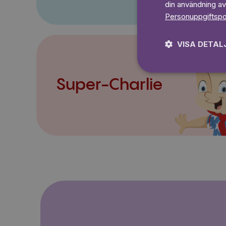
din användning av
Personuppgiftspo
VISA DETAL
Super-Charlie