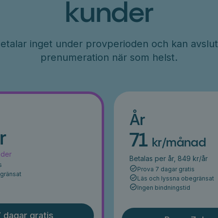
kunder
etalar inget under provperioden och kan avslut
prenumeration när som helst.
År
r
71
kr/månad
ader
Betalas per år, 849 kr/år
s
Prova 7 dagar gratis
egränsat
Läs och lyssna obegränsat
Ingen bindningstid
 dagar gratis