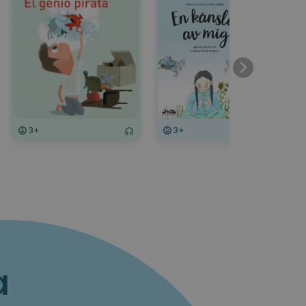
3+
3+
3+
a