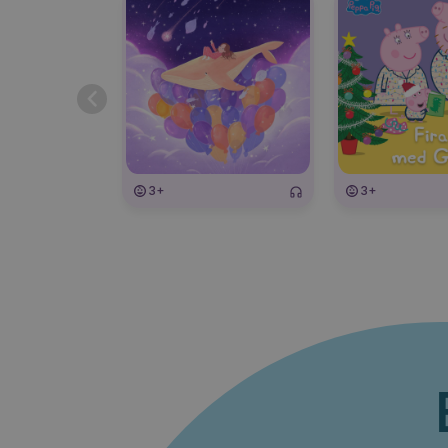
3+
3+