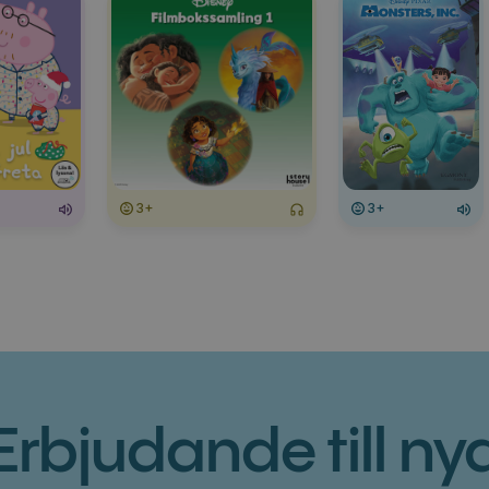
3+
3+
Erbjudande till ny