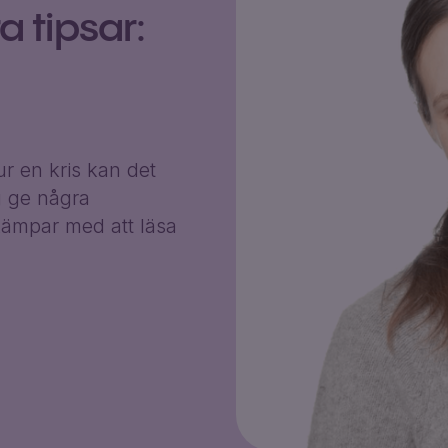
 tipsar:
r en kris kan det
g ge några
ämpar med att läsa