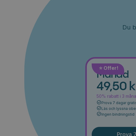
Du b
⭐️ Offer!
Månad
49,50 k
50% rabatt i 3 mån
Prova 7 dagar grati
Läs och lyssna ob
Ingen bindningstid
Prova 7