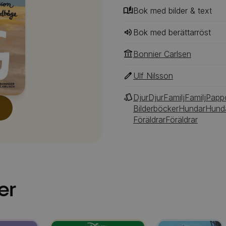
Bok med bilder & text
Bok med berättarröst
Bonnier Carlsen
Ulf Nilsson
Djur
Djur
Familj
Familj
Papp
Bilderböcker
Hundar
Hund
Föräldrar
Föräldrar
er