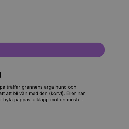
g
pa träffar grannens arga hund och
t att bli vän med den (korv!). Eller när
 att byta pappas julklapp mot en musbur
stämma. När de går till biblioteket och
gt nummer. Och kan låna alla böcker
ler heter det gråtsuggor?