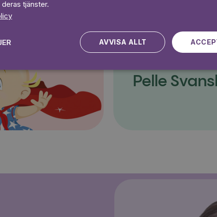
 deras tjänster.
licy
JER
AVVISA ALLT
ACCEP
Pelle Svans