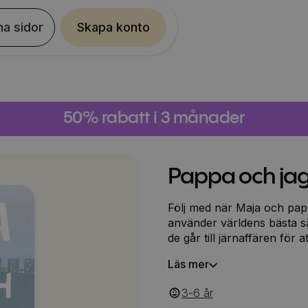
na sidor
Skapa konto
50% rabatt i 3 månader
Pappa och ja
Följ med när Maja och pap
använder världens bästa sät
de går till järnaffären för
– i alla fall om Maja får be
Läs mer
får ett lånekort med hemli
som finns om gråsuggor. El
3-6
‎‎ år