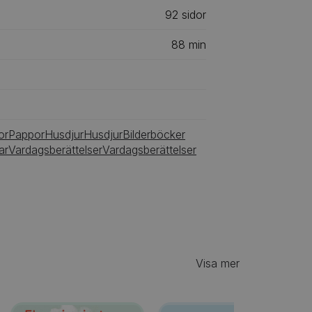
92
‎‎ sidor
88
min
or
Pappor
Husdjur
Husdjur
Bilderböcker
ar
Vardagsberättelser
Vardagsberättelser
Visa mer