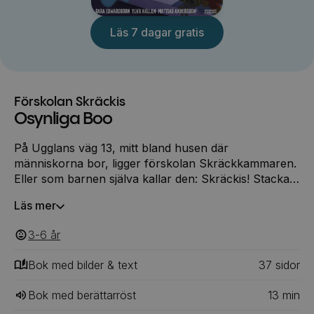
Läs 7 dagar gratis
Förskolan Skräckis
Osynliga Boo
På Ugglans väg 13, mitt bland husen där
människorna bor, ligger förskolan Skräckkammaren.
Eller som barnen själva kallar den: Skräckis! Stackars
spökflickan Boo! Inte nog med att hon är osynlig,
Läs mer
hon blir också bortglömd på fruktstunden, utanför i
leken och omkullsprungen i hallen eftersom ingen
3-6
‎‎ år
ser henne. Men när det ska lekas kurragömma, då är
det kanske bra att vara ett spöke som både är
Bok med bilder & text
37
‎‎ sidor
osynligt och som kan flyga? Boo kan gömma sig bäst
av alla OCH skrämma slag på den läskiga
Bok med berättarröst
13
min
människotanten som alla skräckisbarnen är livrädda