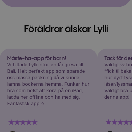
Föräldrar älskar Lylli
Måste-ha-app för barn!
Tack för d
Vi hittade Lylli inför en långresa till
Väldigt väl 
Bali. Helt perfekt app som sparade
”fick tillba
oss massa packning då vi kunde
hur dyrt fys
lämna böckerna hemma. Funkar hur
läser/lyssna
bra som helst att köra på en iPad,
Väldigt bra 
ladda ner offline och ha med sig.
denna app!
Fantastisk app ⭐️