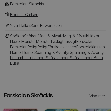
för … Skräckis är som vilken förskola som helst - här
Förskolan Skräckis
har barnen samling, äter mellis, vilar, leker och har
kul. Men här går bara läskiga ungar, som älskar att
Bonnier Carlsen
skrämmas, bitas och spöka runt!
Ylva Hällen
Sara Edwardsson
Spöken
Spöken
Magi & Mystik
Magi & Mystik
Häxor
Häxor
Monster
Monster
Läskigt
Läskigt
Förskolan
Förskolan
Roligt
Roligt
Förskoleklassen
Förskoleklassen
Humor
Humor
Spänning & Äventyr
Spänning & Äventyr
Ensamhet
Ensamhet
Svåra ämnen
Svåra ämnen
Busa
Busa
Förskolan Skräckis
Visa mer