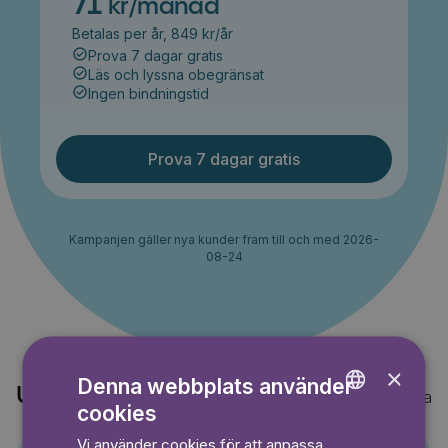
71
kr/månad
Betalas per år, 849 kr/år
Prova 7 dagar gratis
Läs och lyssna obegränsat
Ingen bindningstid
Prova 7 dagar gratis
Kampanjen gäller nya kunder fram till och med 2026-
08-24
×
Denna webbplats använder
Upptäck också
Visa alla
cookies
ENGLISH
Vi använder cookies för att anpassa