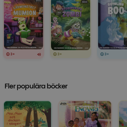
3+
3+
3+
Fler populära böcker