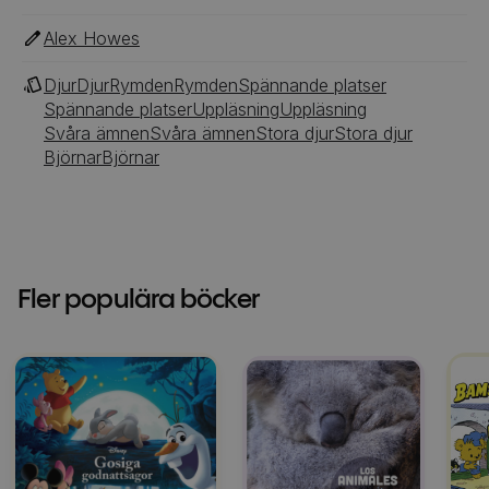
Alex Howes
Djur
Djur
Rymden
Rymden
Spännande platser
Spännande platser
Uppläsning
Uppläsning
Svåra ämnen
Svåra ämnen
Stora djur
Stora djur
Björnar
Björnar
Fler populära böcker