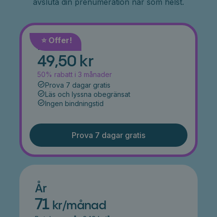
avsluta din prenumeration när som helst.
⭐️ Offer!
Månad
49,50 kr
50% rabatt i 3 månader
Prova 7 dagar gratis
Läs och lyssna obegränsat
Ingen bindningstid
Prova 7 dagar gratis
År
71
kr/månad