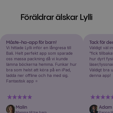
Föräldrar älskar Lylli
Måste-ha-app för barn!
Tack för d
Vi hittade Lylli inför en långresa till
Väldigt väl 
Bali. Helt perfekt app som sparade
”fick tillba
oss massa packning då vi kunde
hur dyrt fys
lämna böckerna hemma. Funkar hur
läser/lyssna
bra som helst att köra på en iPad,
Väldigt bra 
ladda ner offline och ha med sig.
denna app!
Fantastisk app ⭐️
Malin
Adam
Mamma till tre barn
Pappa til