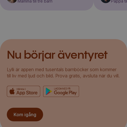
Mamma till tre barn
Pappa til
Nu börjar äventyret
Lylli är appen med tusentals barnböcker som kommer
till liv med ljud och bild. Prova gratis, avsluta när du vill.
Kom igång