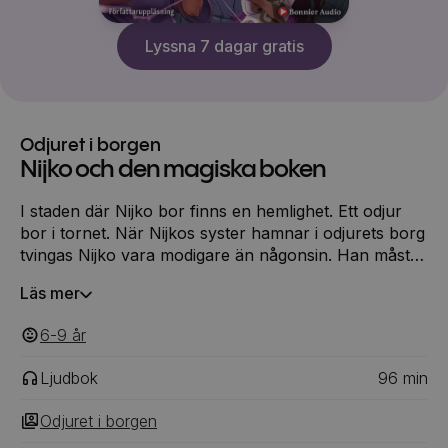
Lyssna 7 dagar gratis
Odjuret i borgen
Nijko och den magiska boken
I staden där Nijko bor finns en hemlighet. Ett odjur
bor i tornet. När Nijkos syster hamnar i odjurets borg
tvingas Nijko vara modigare än någonsin. Han måste
hjälpa både sin syster och sin stad. Nu avslöjas
Läs mer
hemligheter som länge legat dolda … Nijko och den
magiska boken är tredje och sista delen i serien
6-9
‎‎ år
Odjuret i borgen.
Ljudbok
96
min
Odjuret i borgen