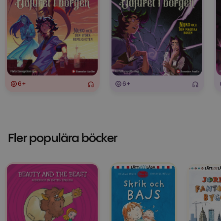
6+
6+
Fler populära böcker