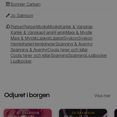
Bonnier Carlsen
Jo Salmson
Platser
Platser
Modig
Modig
Kärlek & Vänskap
Kärlek & Vänskap
Familj
Familj
Magi & Mystik
Magi & Mystik
Läskigt
Läskigt
Syskon
Syskon
Hemligheter
Hemligheter
Spänning & Äventyr
Spänning & Äventyr
Coola tjejer och killar
Coola tjejer och killar
Spänning
Spänning
Ljudböcker
Ljudböcker
Odjuret i borgen
Visa mer