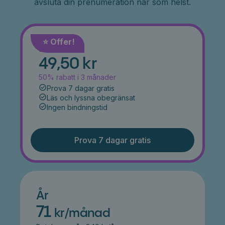
avsluta din prenumeration när som helst.
⭐️ Offer!
Månad
49,50 kr
50% rabatt i 3 månader
Prova 7 dagar gratis
Läs och lyssna obegränsat
Ingen bindningstid
Prova 7 dagar gratis
År
71
kr/månad