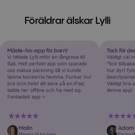
Föräldrar älskar Lylli
Måste-ha-app för barn!
Tack för d
Vi hittade Lylli inför en långresa till
Väldigt väl 
Bali. Helt perfekt app som sparade
”fick tillba
oss massa packning då vi kunde
hur dyrt fys
lämna böckerna hemma. Funkar hur
läser/lyssna
bra som helst att köra på en iPad,
Väldigt bra 
ladda ner offline och ha med sig.
denna app!
Fantastisk app ⭐️
Malin
Adam
Mamma till tre barn
Pappa til