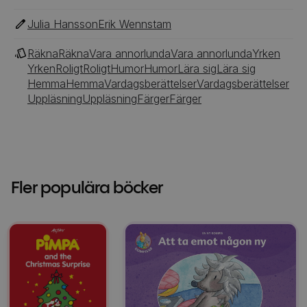
Julia Hansson
Erik Wennstam
Räkna
Räkna
Vara annorlunda
Vara annorlunda
Yrken
Yrken
Roligt
Roligt
Humor
Humor
Lära sig
Lära sig
Hemma
Hemma
Vardagsberättelser
Vardagsberättelser
Uppläsning
Uppläsning
Färger
Färger
Fler populära böcker