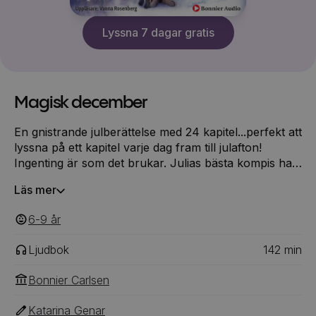
Lyssna 7 dagar gratis
Magisk december
En gnistrande julberättelse med 24 kapitel...perfekt att
lyssna på ett kapitel varje dag fram till julafton!
Ingenting är som det brukar. Julias bästa kompis har
just flyttat och hennes föräldrar bara jobbar och
Läs mer
jobbar. Hon är inte ens säker på att det kommer att
bli någon jul överhuvudtaget i år! Men när Julia gör
6-9
‎‎ år
en pappersstjärna i guld på fritids börjar allt
förändras.
Ljudbok
142
min
Bonnier Carlsen
Katarina Genar