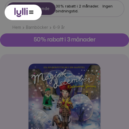
30% rabatt i 2 månader. Ingen
Starta erbjudande
bindningstid.
Hem
Barnböcker
6-9
år
50% rabatt i 3 månader