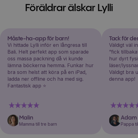
Föräldrar älskar Lylli
Måste-ha-app för barn!
Tack för d
Vi hittade Lylli inför en långresa till
Väldigt väl 
Bali. Helt perfekt app som sparade
”fick tillba
oss massa packning då vi kunde
hur dyrt fys
lämna böckerna hemma. Funkar hur
läser/lyssna
bra som helst att köra på en iPad,
Väldigt bra 
ladda ner offline och ha med sig.
denna app!
Fantastisk app ⭐️
Malin
Adam
Mamma till tre barn
Pappa til