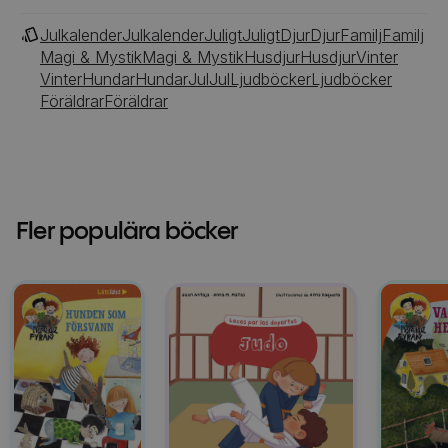
Julkalender
Julkalender
Juligt
Juligt
Djur
Djur
Familj
Familj
Magi & Mystik
Magi & Mystik
Husdjur
Husdjur
Vinter
Vinter
Hundar
Hundar
Jul
Jul
Ljudböcker
Ljudböcker
Föräldrar
Föräldrar
Fler populära böcker