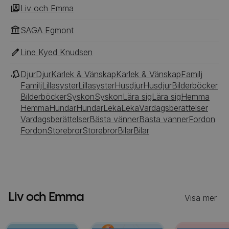
Liv och Emma
SAGA Egmont
Line Kyed Knudsen
Djur
Djur
Kärlek & Vänskap
Kärlek & Vänskap
Familj
Familj
Lillasyster
Lillasyster
Husdjur
Husdjur
Bilderböcker
Bilderböcker
Syskon
Syskon
Lära sig
Lära sig
Hemma
Hemma
Hundar
Hundar
Leka
Leka
Vardagsberättelser
Vardagsberättelser
Bästa vänner
Bästa vänner
Fordon
Fordon
Storebror
Storebror
Bilar
Bilar
Liv och Emma
Visa mer