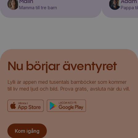
Malin
Adam
Mamma till tre barn
Pappa til
Nu börjar äventyret
Lylli är appen med tusentals barnböcker som kommer
till liv med ljud och bild. Prova gratis, avsluta när du vill.
Kom igång