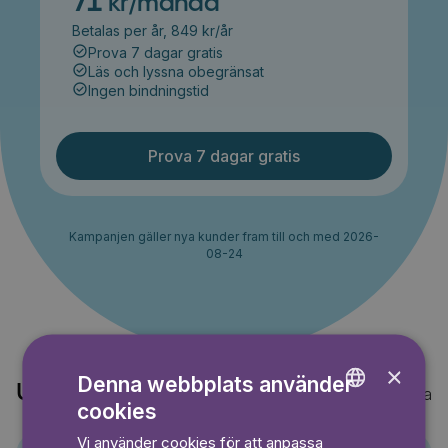
71
kr/månad
Betalas per år, 849 kr/år
Prova 7 dagar gratis
Läs och lyssna obegränsat
Ingen bindningstid
Prova 7 dagar gratis
Kampanjen gäller nya kunder fram till och med 2026-
08-24
×
Denna webbplats använder
Upptäck också
Visa alla
cookies
ENGLISH
Vi använder cookies för att anpassa
GERMAN