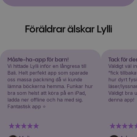
Föräldrar älskar Lylli
Måste-ha-app för barn!
Tack för d
Vi hittade Lylli inför en långresa till
Väldigt väl 
Bali. Helt perfekt app som sparade
”fick tillba
oss massa packning då vi kunde
hur dyrt fys
lämna böckerna hemma. Funkar hur
läser/lyssna
bra som helst att köra på en iPad,
Väldigt bra 
ladda ner offline och ha med sig.
denna app!
Fantastisk app ⭐️