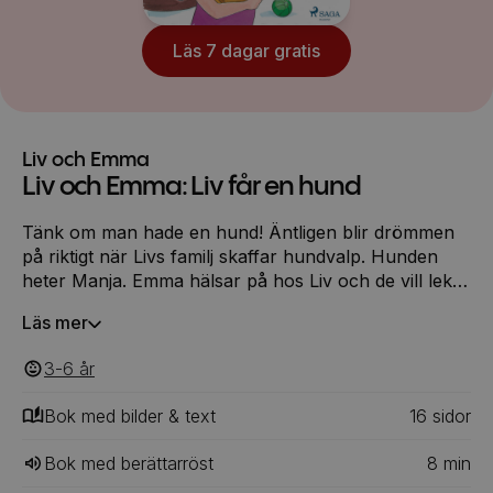
Läs 7 dagar gratis
Liv och Emma
Liv och Emma: Liv får en hund
Tänk om man hade en hund! Äntligen blir drömmen
på riktigt när Livs familj skaffar hundvalp. Hunden
heter Manja. Emma hälsar på hos Liv och de vill leka
med Manja, men Manja är vild av sig och vill bitas
Läs mer
och rivas. Vad ska de göra då?
3-6
‎‎ år
Bok med bilder & text
16
‎‎ sidor
Bok med berättarröst
8
min