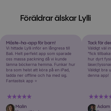
Föräldrar älskar Lylli
Måste-ha-app för barn!
Tack för d
Vi hittade Lylli inför en långresa till
Väldigt väl 
Bali. Helt perfekt app som sparade
”fick tillba
oss massa packning då vi kunde
hur dyrt fys
lämna böckerna hemma. Funkar hur
läser/lyssna
bra som helst att köra på en iPad,
Väldigt bra 
ladda ner offline och ha med sig.
denna app!
Fantastisk app ⭐️
Malin
Adam