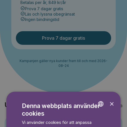
Betalas per år, 849 kr/år
Prova 7 dagar gratis
Läs och lyssna obegränsat
Ingen bindningstid
Prova 7 dagar gratis
Kampanjen gäller nya kunder fram till och med 2026-
08-24
×
Upptäck också
Denna webbplats använder
Visa alla
cookies
ENGLISH
Vi använder cookies för att anpassa
GERMAN