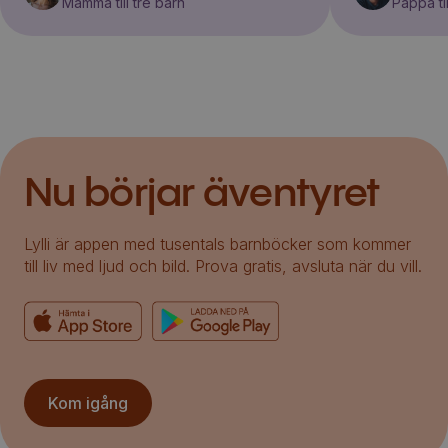
Mamma till tre barn
Pappa til
Nu börjar äventyret
Lylli är appen med tusentals barnböcker som kommer
till liv med ljud och bild. Prova gratis, avsluta när du vill.
Kom igång