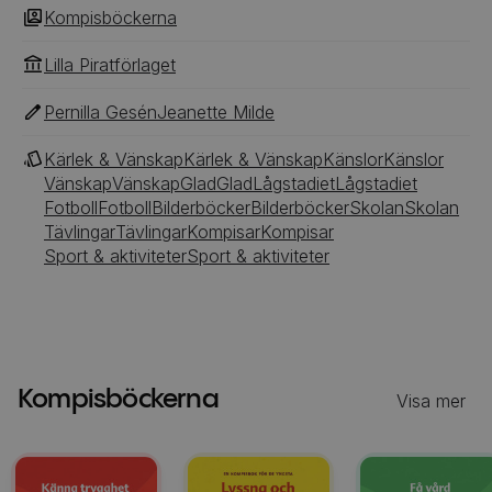
Kompisböckerna
Lilla Piratförlaget
Pernilla Gesén
Jeanette Milde
Kärlek & Vänskap
Kärlek & Vänskap
Känslor
Känslor
Vänskap
Vänskap
Glad
Glad
Lågstadiet
Lågstadiet
Fotboll
Fotboll
Bilderböcker
Bilderböcker
Skolan
Skolan
Tävlingar
Tävlingar
Kompisar
Kompisar
Sport & aktiviteter
Sport & aktiviteter
Kompisböckerna
Visa mer