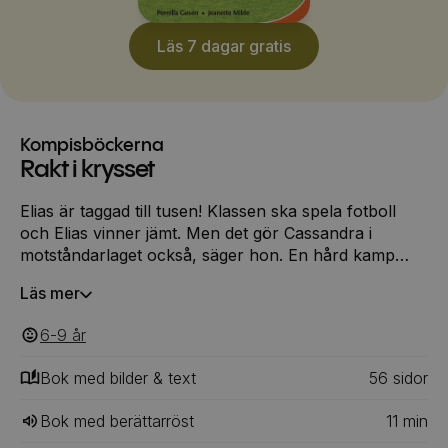
Läs 7 dagar gratis
Kompisböckerna
Rakt i krysset
Elias är taggad till tusen! Klassen ska spela fotboll
och Elias vinner jämt. Men det gör Cassandra i
motståndarlaget också, säger hon. En hård kamp
väntar på planen.
Läs mer
6-9
‎‎ år
Bok med bilder & text
56
‎‎ sidor
Bok med berättarröst
11
min