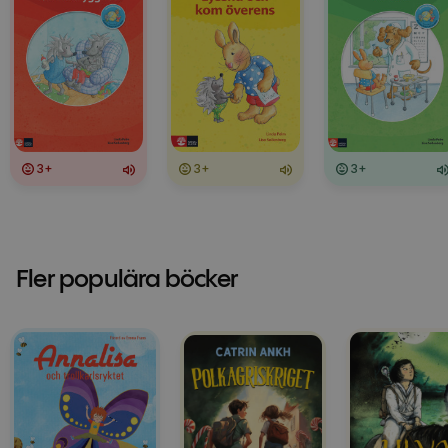
3+
3+
3+
Fler populära böcker