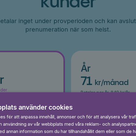
kunder
etalar inget under provperioden och kan avslut
prenumeration när som helst.
År
r
71
kr/månad
ader
Betalas per år, 849 kr/år
s
Prova 7 dagar gratis
egränsat
Läs och lyssna obegränsat
plats använder cookies
Ingen bindningstid
s för att anpassa innehåll, annonser och för att analysera vår traf
in användning av vår webbplats med våra reklam- och analyspart
 dagar gratis
Prova 7 daga
 annan information som du har tillhandahållit dem eller som de ha