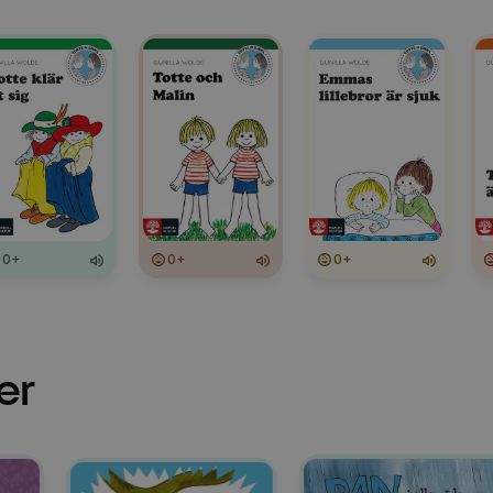
0+
0+
0+
er