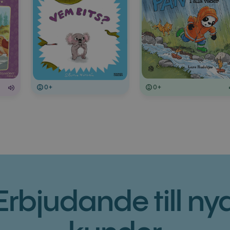
0+
0+
Erbjudande till ny