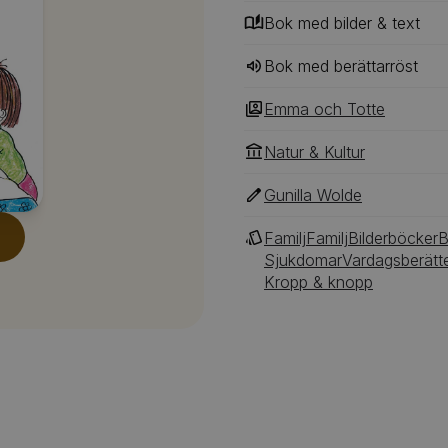
Bok med bilder & text
Bok med berättarröst
Emma och Totte
Natur & Kultur
Gunilla Wolde
Familj
Familj
Bilderböcker
B
Sjukdomar
Vardagsberätte
Kropp & knopp