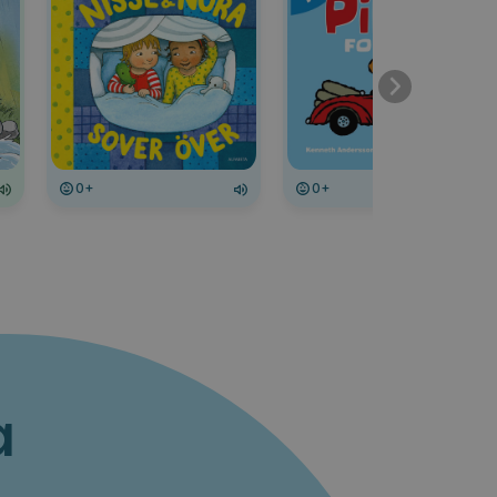
0+
0+
a