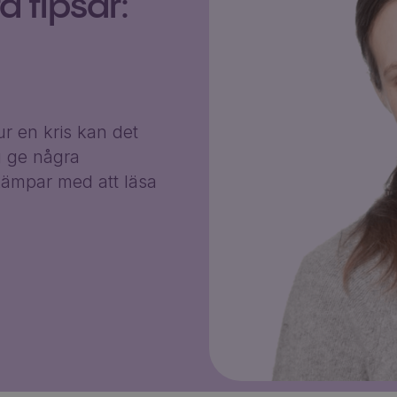
 tipsar:
r en kris kan det
g ge några
ämpar med att läsa