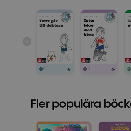
0+
0+
Fler populära böck