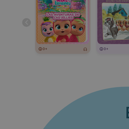
0+
0+