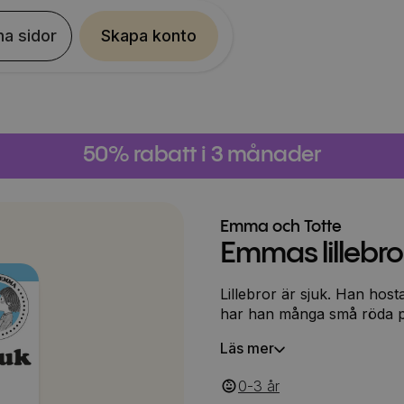
na sidor
Skapa konto
50% rabatt i 3 månader
Emma och Totte
Emmas lillebror
Lillebror är sjuk. Han ho
har han många små röda p
Läs mer
0-3
‎‎ år