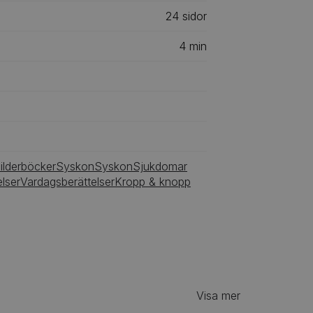
24
‎‎ sidor
4
min
ilderböcker
Syskon
Syskon
Sjukdomar
lser
Vardagsberättelser
Kropp & knopp
Visa mer