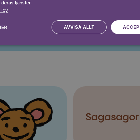
 deras tjänster.
licy
Kampanjen gäller nya kunder fram till och med 2026-08-24
JER
AVVISA ALLT
ACCEP
Sagasagor