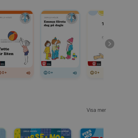
0+
0+
0+
Visa mer