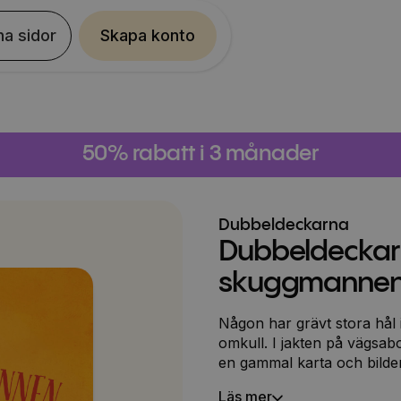
na sidor
Skapa konto
50% rabatt i 3 månader
Dubbeldeckarna
Dubbeldeckarn
skuggmanne
Någon har grävt stora hål 
omkull. I jakten på vägsab
en gammal karta och bilder.
rock och stor hatt dyka upp
Läs mer