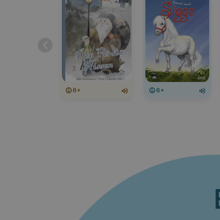
6+
6+