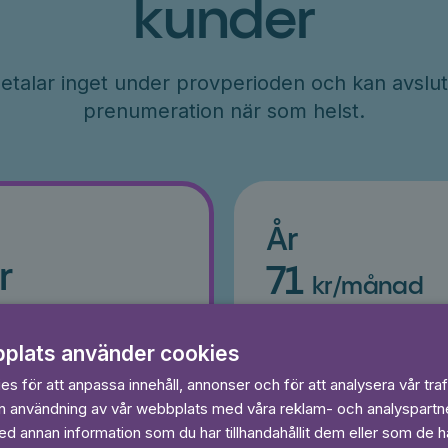
kunder
etalar inget under provperioden och kan avslut
prenumeration när som helst.
År
r
71
kr/månad
ader
Betalas per år, 849 kr/år
s
Prova 7 dagar gratis
plats använder cookies
egränsat
Läs och lyssna obegränsat
Ingen bindningstid
s för att anpassa innehåll, annonser och för att analysera vår traf
in användning av vår webbplats med våra reklam- och analyspart
 annan information som du har tillhandahållit dem eller som de ha
 dagar gratis
Prova 7 daga