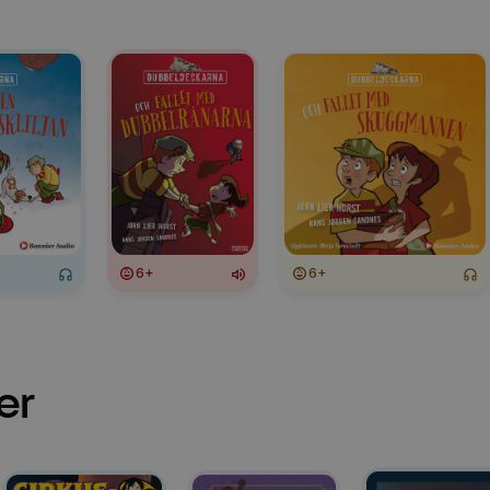
6+
6+
er