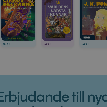
6+
6+
6+
Erbjudande till ny