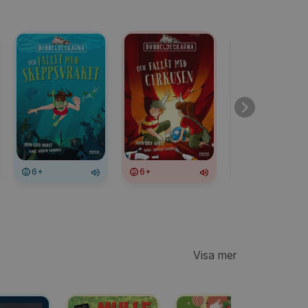
6+
6+
6+
Visa mer