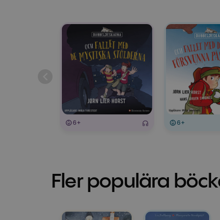
6+
6+
Fler populära böck