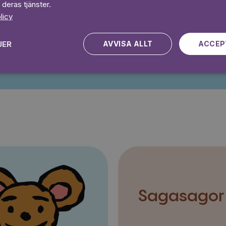
 deras tjänster.
licy
JER
AVVISA ALLT
ACCEP
Kampanjen gäller nya kunder fram till och med 2026-08-24
Sagasagor