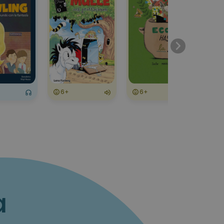
6+
6+
a