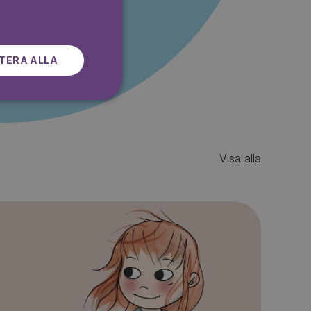
SWEDISH
TERA ALLA
Visa alla