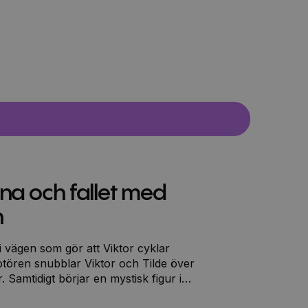
a och fallet med
n
i vägen som gör att Viktor cyklar
otören snubblar Viktor och Tilde över
 Samtidigt börjar en mystisk figur i
 i Elvestad… För att lösa fallet med