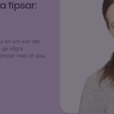
 tipsar:
r en kris kan det
g ge några
ämpar med att läsa