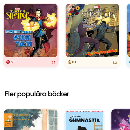
6+
6+
Fler populära böcker