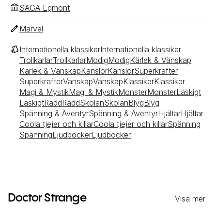
SAGA Egmont
Marvel
Internationella klassiker
Internationella klassiker
Trollkarlar
Trollkarlar
Modig
Modig
Kärlek & Vänskap
Kärlek & Vänskap
Känslor
Känslor
Superkrafter
Superkrafter
Vänskap
Vänskap
Klassiker
Klassiker
Magi & Mystik
Magi & Mystik
Monster
Monster
Läskigt
Läskigt
Rädd
Rädd
Skolan
Skolan
Blyg
Blyg
Spänning & Äventyr
Spänning & Äventyr
Hjältar
Hjältar
Coola tjejer och killar
Coola tjejer och killar
Spänning
Spänning
Ljudböcker
Ljudböcker
Doctor Strange
Visa mer