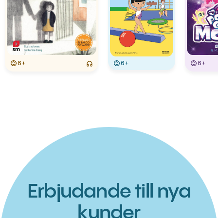
6+
6+
6+
Erbjudande till nya
kunder