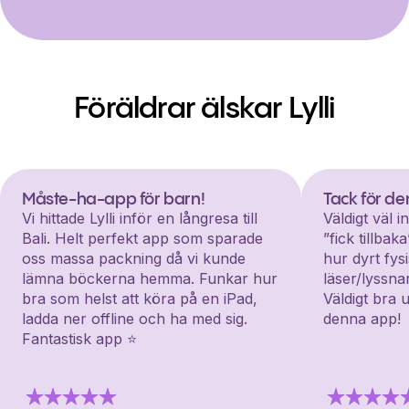
Föräldrar älskar Lylli
Måste-ha-app för barn!
Tack för d
Vi hittade Lylli inför en långresa till
Väldigt väl 
Bali. Helt perfekt app som sparade
”fick tillba
oss massa packning då vi kunde
hur dyrt fys
lämna böckerna hemma. Funkar hur
läser/lyssna
bra som helst att köra på en iPad,
Väldigt bra 
ladda ner offline och ha med sig.
denna app!
Fantastisk app ⭐️