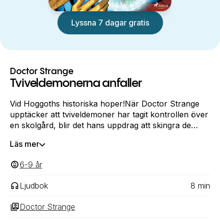
Lyssna 7 dagar gratis
Doctor Strange
Tviveldemonerna anfaller
Vid Hoggoths historiska hoper!När Doctor Strange
upptäcker att tviveldemoner har tagit kontrollen över
en skolgård, blir det hans uppdrag att skingra de
onda krafterna! Med hjälp av Agamottos öga kan
Läs mer
Doctor Strange se in i demonernas alternativa
dimension. De har fångat barnen genom att spela på
6-9
‎‎ år
deras tvivel.Doctor Strange behöver agera kvickt för
att kunna besegra tviveldemonerna, innan han börjar
Ljudbok
8
min
tvivla på SIG SJÄLV!-
Doctor Strange