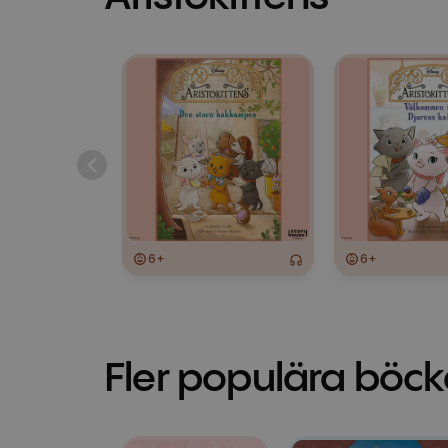
6+
6+
Fler populära böck