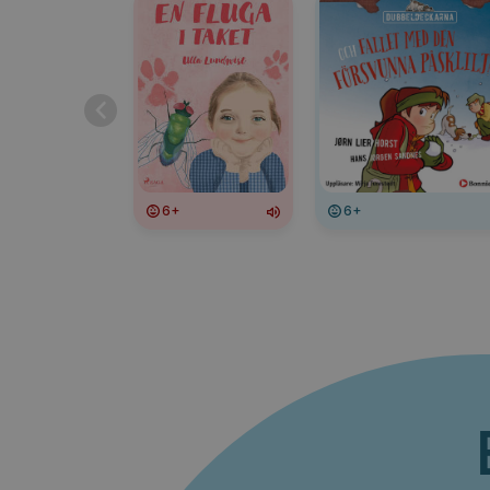
6+
6+