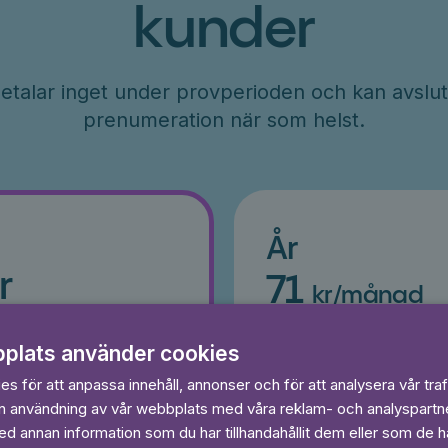
kunder
etalar inget under provperioden och kan avslut
prenumeration när som helst.
År
r
71
kr/månad
ader
Betalas per år, 849 kr/år
s
plats använder cookies
Prova 7 dagar gratis
egränsat
Läs och lyssna obegränsat
s för att anpassa innehåll, annonser och för att analysera vår traf
Ingen bindningstid
in användning av vår webbplats med våra reklam- och analyspart
 annan information som du har tillhandahållit dem eller som de ha
 dagar gratis