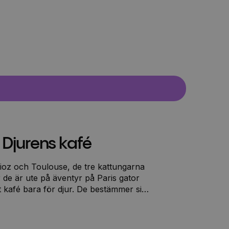
 Djurens kafé
rlioz och Toulouse, de tre kattungarna
r de är ute på äventyr på Paris gator
t kafé bara för djur. De bestämmer sig
n det är inte lätt att komma överens om
edning och musik och vad som ska stå
gen närmar sig är frågan: kommer