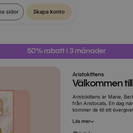
na sidor
Skapa konto
50% rabatt i 3 månader
Aristokittens
Välkommen till
Aristokittens är Marie, Be
från Aristocats. En dag nä
kommer de till ett övergive
för att öppna det igen. Me
Läs mer
vad kaféet ska ha för inr
på menyn. När öppningsda