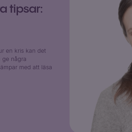
 tipsar:
r en kris kan det
g ge några
ämpar med att läsa