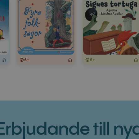
6+
6+
Erbjudande till ny