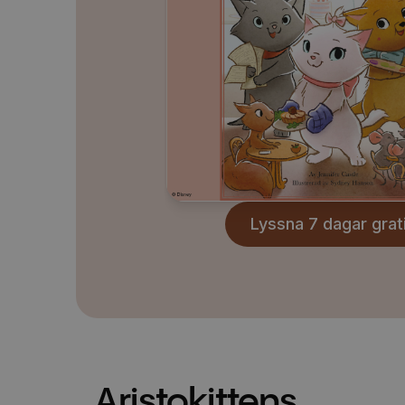
Lyssna 7 dagar grat
Aristokittens