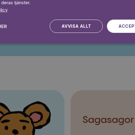
Prova 7 daga
 deras tjänster.
licy
JER
AVVISA ALLT
ACCEP
Kampanjen gäller nya kunder fram till och med 2026-08-24
Sagasagor