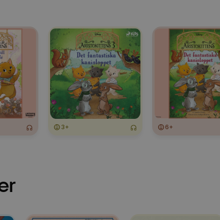
3+
6+
er