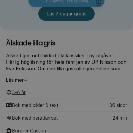
Läs 7 dagar gratis
Älskade lilla gris
Älskad gris och bilderboksklassiker i ny utgåva!
Härlig högläsning för hela familjen av Ulf Nilsson och
Eva Eriksson. Om den lilla griskultingen Pellen som
blir räddad av en flicka och en pojke. Barnen älskar
Läs mer
Pellen från första stund. De syr en pyjamas med
toppluva och bäddar åt honom i en docksäng. Han
3-6
‎‎ år
blir som deras lillebror. Men Pellen växer och växer.
Till slut är han jättestor och får inte plats!
Bok med bilder & text
36
‎‎ sidor
Bok med berättarröst
24
min
Bonnier Carlsen