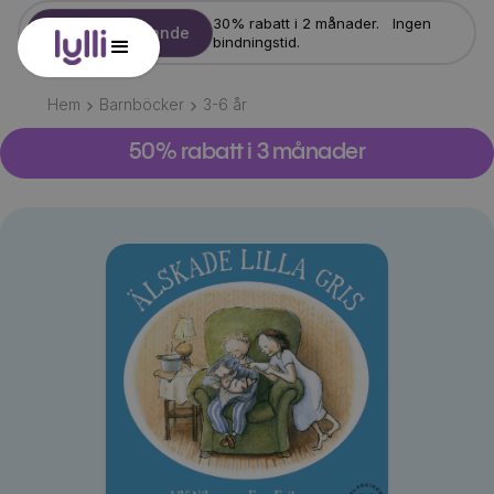
30% rabatt i 2 månader. Ingen
Starta erbjudande
bindningstid.
Hem
Barnböcker
3-6
år
50% rabatt i 3 månader