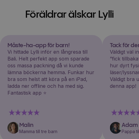
Föräldrar älskar Lylli
Måste-ha-app för barn!
Tack för d
Vi hittade Lylli inför en långresa till
Väldigt väl 
Bali. Helt perfekt app som sparade
”fick tillba
oss massa packning då vi kunde
hur dyrt fys
lämna böckerna hemma. Funkar hur
läser/lyssna
bra som helst att köra på en iPad,
Väldigt bra 
ladda ner offline och ha med sig.
denna app!
Fantastisk app ⭐️
Malin
Adam
Mamma till tre barn
Pappa til