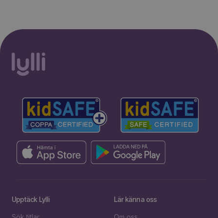
Upptäck Lylli
Lär känna oss
Sök titlar
Om oss