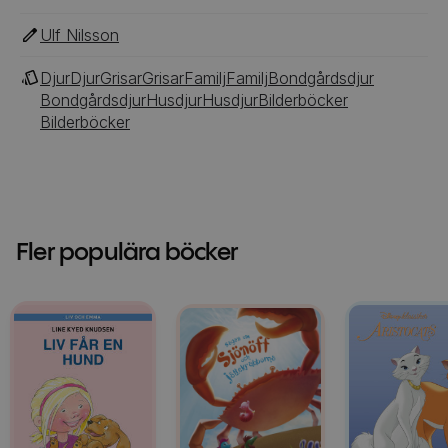
Ulf Nilsson
Djur
Djur
Grisar
Grisar
Familj
Familj
Bondgårdsdjur
Bondgårdsdjur
Husdjur
Husdjur
Bilderböcker
Bilderböcker
Fler populära böcker