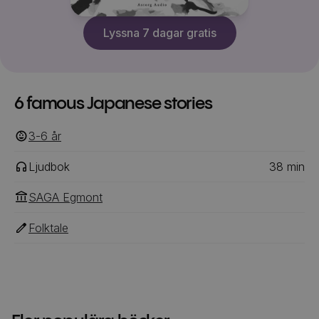
Lyssna 7 dagar gratis
6 famous Japanese stories
3-6
‎‎ år
Ljudbok
38
min
SAGA Egmont
Folktale