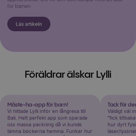
för barnen
Läs artikeln
Föräldrar älskar Lylli
Måste-ha-app för barn!
Tack för d
Vi hittade Lylli inför en långresa till
Väldigt väl 
Bali. Helt perfekt app som sparade
”fick tillba
oss massa packning då vi kunde
hur dyrt fys
lämna böckerna hemma. Funkar hur
läser/lyssna