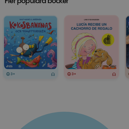
Fler populära böcker
3+
3+