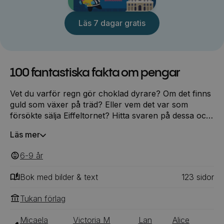
Läs 7 dagar gratis
100 fantastiska fakta om pengar
Vet du varför regn gör choklad dyrare? Om det finns
guld som växer på träd? Eller vem det var som
försökte sälja Eiffeltornet? Hitta svaren på dessa och
många andra frågor i den här fullspäckade
Läs mer
faktaboken. Lär dig om allt från antika mynt till
kryptovaluta och ta del av världsomspännande fakta
6-9
‎‎ år
om pengar.
Bok med bilder & text
123
‎‎ sidor
Tukan förlag
Micaela
Victoria M
Lan
Alice