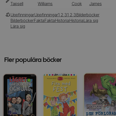
Tapsell
Williams
Cook
James
Uppfinningar
Uppfinningar
1,2,3
1,2,3
Bilderböcker
Bilderböcker
Fakta
Fakta
Historia
Historia
Lära sig
Lära sig
Fler populära böcker