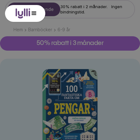
30% rabatt i 2 månader. Ingen
Starta erbjudande
bindningstid.
Hem
Barnböcker
6-9
år
50% rabatt i 3 månader