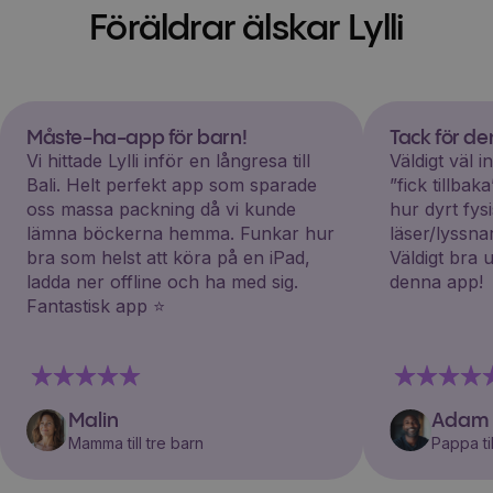
Föräldrar älskar Lylli
Måste-ha-app för barn!
Tack för d
Vi hittade Lylli inför en långresa till
Väldigt väl 
Bali. Helt perfekt app som sparade
”fick tillba
oss massa packning då vi kunde
hur dyrt fys
lämna böckerna hemma. Funkar hur
läser/lyssna
bra som helst att köra på en iPad,
Väldigt bra 
ladda ner offline och ha med sig.
denna app!
Fantastisk app ⭐️
Malin
Adam
Mamma till tre barn
Pappa til