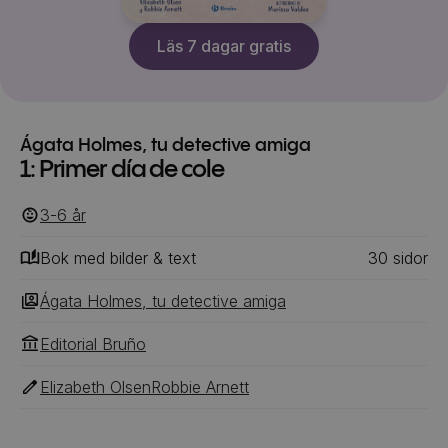
Läs 7 dagar gratis
Ágata Holmes, tu detective amiga
1: Primer día de cole
3-6
‎‎ år
Bok med bilder & text
30
‎‎ sidor
Ágata Holmes, tu detective amiga
Editorial Bruño
Elizabeth Olsen
Robbie Arnett