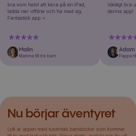
bra som helst att köra på en iPad,
Väldigt bra 
ladda ner offline och ha med sig.
denna app!
Fantastisk app ⭐️
Malin
Adam
Mamma till tre barn
Pappa til
Nu börjar äventyret
Lylli är appen med tusentals barnböcker som kommer
till liv med ljud och bild. Prova gratis, avsluta när du vill.