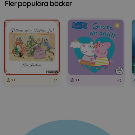
Fler populära böcker
3+
3+