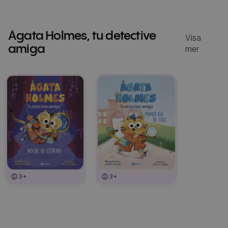
Ágata Holmes, tu detective
Visa
amiga
mer
3+
3+