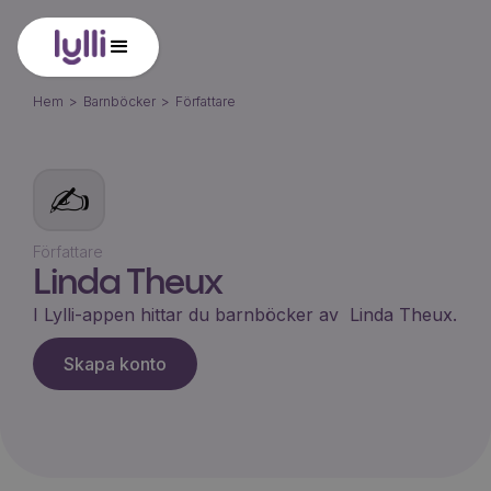
Hem
>
Barnböcker
>
Författare
✍️
Författare
Linda Theux
I Lylli-appen hittar du barnböcker av
Linda Theux
.
Skapa konto