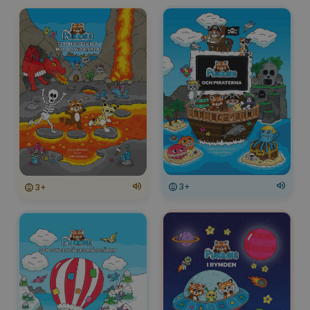
3+
3+