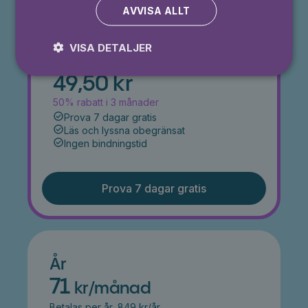
AVVISA ALLT
VISA DETALJER
⭐️ Offer!
Månad
49,50 kr
50% rabatt i 3 månader
Prova 7 dagar gratis
Läs och lyssna obegränsat
Ingen bindningstid
Prova 7 dagar gratis
År
71
kr/månad
Betalas per år, 849 kr/år