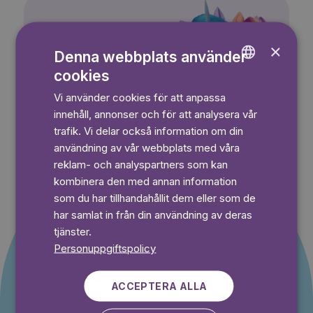
My Little Pony
×
Denna webbplats använder
cookies
ENGLISH
Vi använder cookies för att anpassa
GERMAN
innehåll, annonser och för att analysera vår
SWEDISH
trafik. Vi delar också information om din
användning av vår webbplats med våra
reklam- och analyspartners som kan
kombinera den med annan information
som du har tillhandahållit dem eller som de
har samlat in från din användning av deras
Erbjudande till nya
tjänster.
Personuppgiftspolicy
kunder
ACCEPTERA ALLA
Du betalar inget under provperioden och kan
avsluta din prenumeration när som helst.