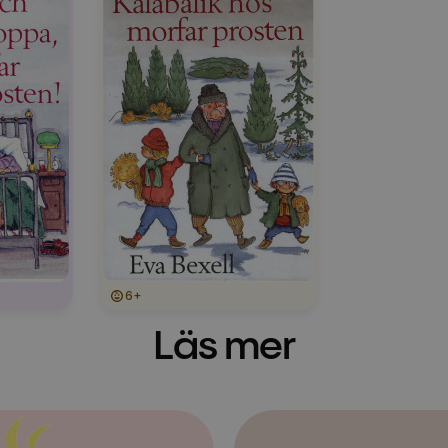
6+
Läs mer