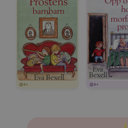
6+
6+