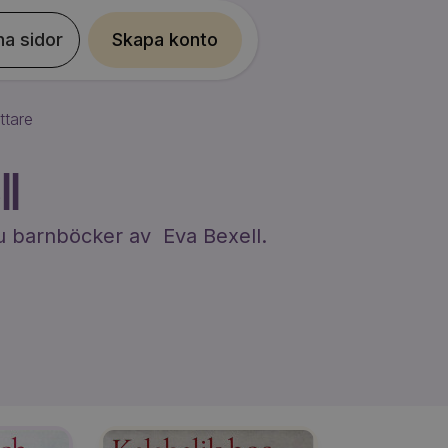
na sidor
Skapa konto
ttare
l
 du barnböcker av
Eva Bexell
.