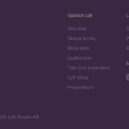
Upptäck Lylli
L
Sök titlar
O
Skapa konto
P
Mina sidor
K
Ljudböcker
F
Tips och inspiration
Lylli Shop
Presentkort
26 Lylli Books AB