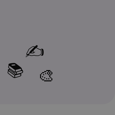
✍️
📚
🎨