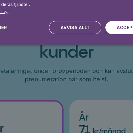
 deras tjänster.
licy
JER
AVVISA ALLT
ACCEP
Erbjudande till ny
kunder
etalar inget under provperioden och kan avslut
prenumeration när som helst.
År
r
71
kr/månad