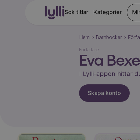
Sök titlar
Kategorier
Mi
Hem
Barnböcker
Förfa
>
>
Författare
Eva Bexel
I Lylli-appen hittar
Skapa konto