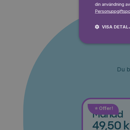
din användning av
Personuppgiftspo
VISA DETAL
Du b
⭐️ Offer!
Månad
49,50 k