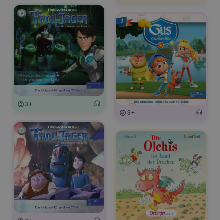
3+
3+