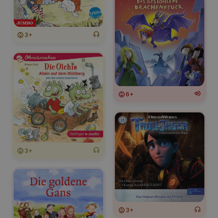
3+
6+
3+
3+