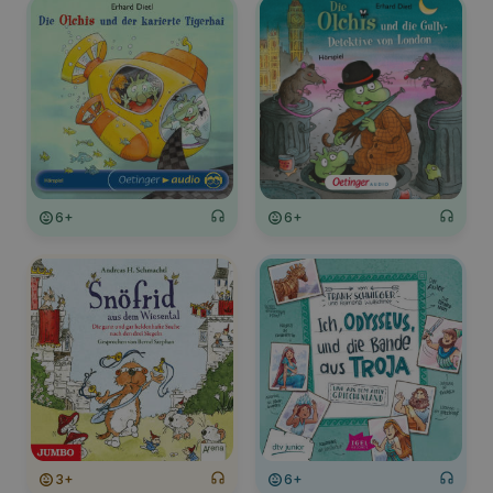
6+
6+
3+
6+