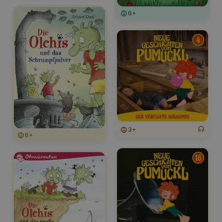
6+
3+
6+