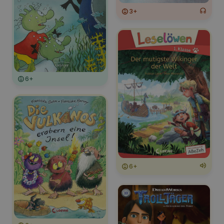
3+
6+
6+