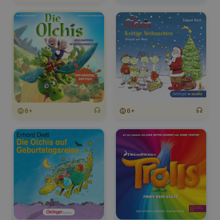
6+
6+