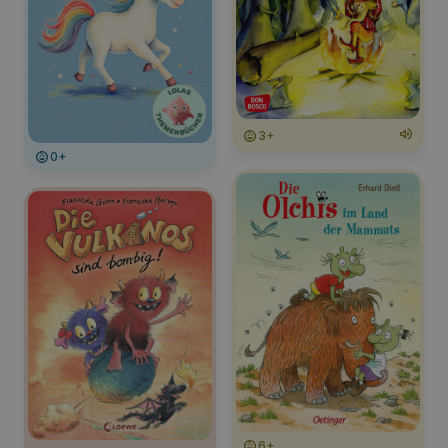
3+
0+
6+