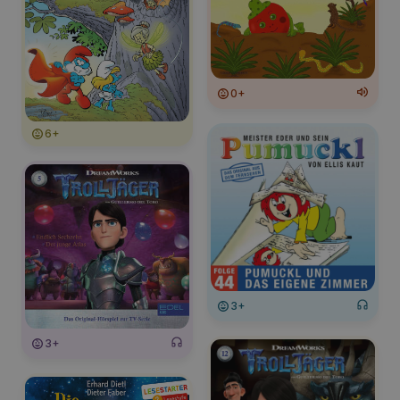
0+
6+
3+
3+