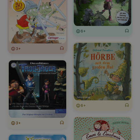
6+
3+
6+
3+