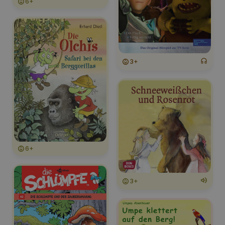
6+
3+
6+
3+