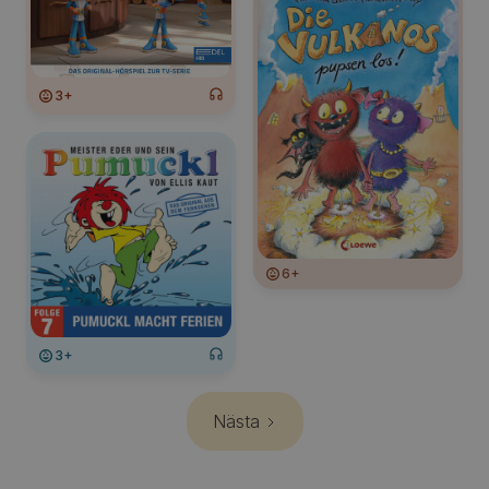
3+
6+
3+
Nästa