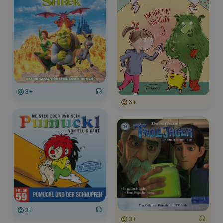
3+
6+
3+
3+