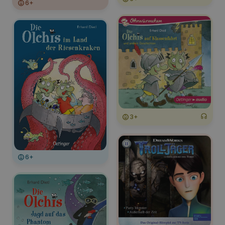
6+
3+
6+