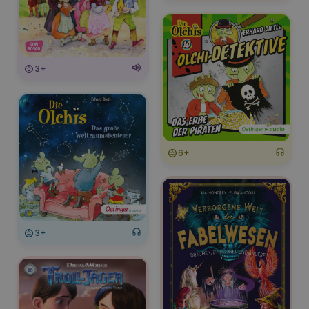
3+
6+
3+