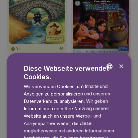
3+
3+
×
Diese Webseite verwendet
Cookies.
ENGLISH
Wir verwenden Cookies, um Inhalte und
GERMAN
Anzeigen zu personalisieren und unseren
SWEDISH
Datenverkehr zu analysieren. Wir geben
Informationen über Ihre Nutzung unserer
Website auch an unsere Werbe- und
3+
Analysepartner weiter, die diese
möglicherweise mit anderen Informationen
3+