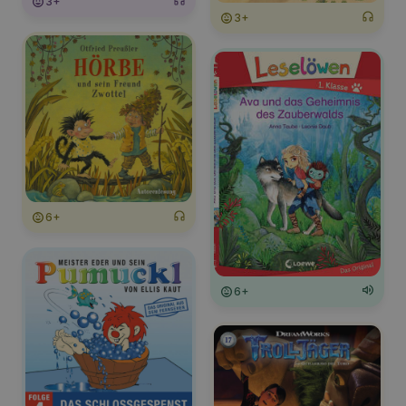
3+
3+
6+
6+