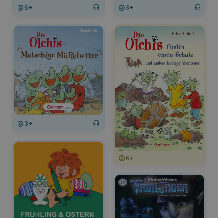
6+
3+
3+
6+