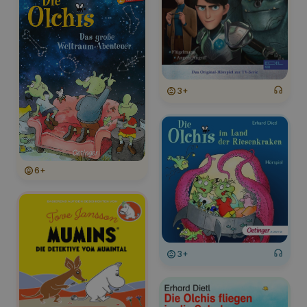
3+
6+
3+