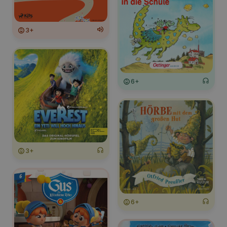
3+
6+
3+
6+