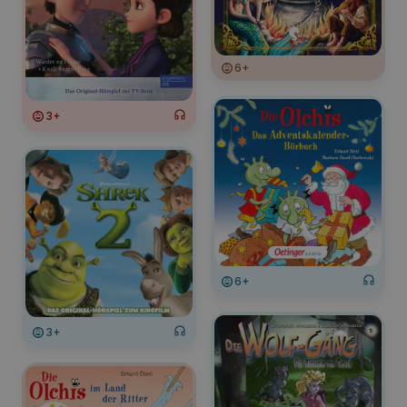
6+
3+
6+
3+