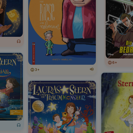
6+
3+