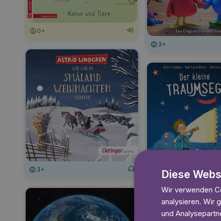
0+
3+
3+
Diese Webs
Wir verwenden Co
analysieren. Wir
und Analysepartne
3+