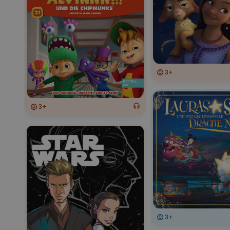
3+
3+
3+