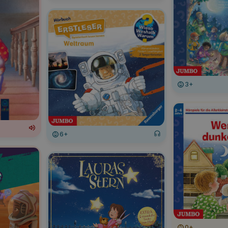
3+
6+
0+