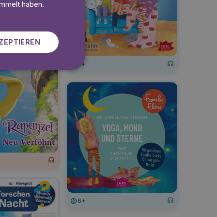
SWEDISH
ammelt haben.
ZEPTIEREN
6+
6+