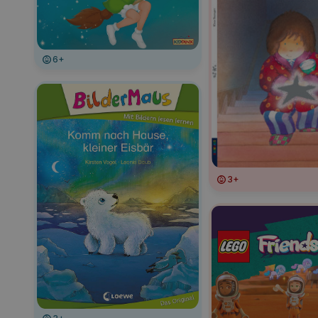
6+
3+