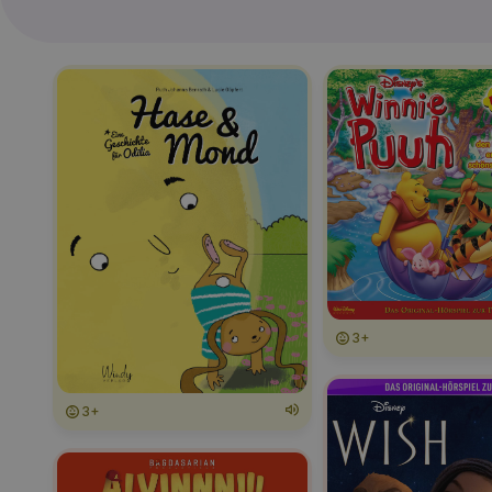
3+
3+