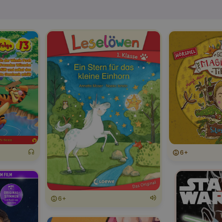
6+
6+