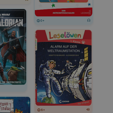
0+
6+