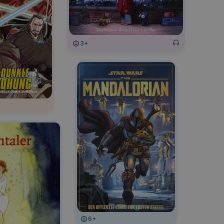
3+
6+