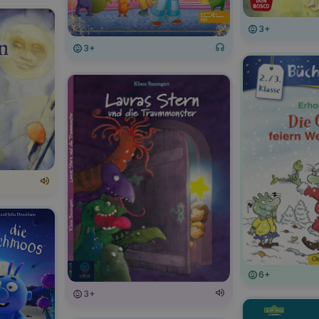
3+
3+
6+
3+