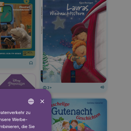
3+
×
Datenverkehr zu
ENGLISH
 unsere Werbe-
GERMAN
binieren, die Sie