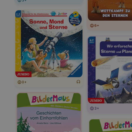
3+
6+
0+
3+