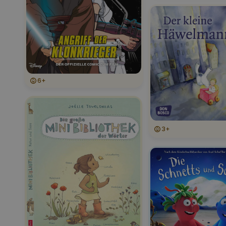
6+
3+