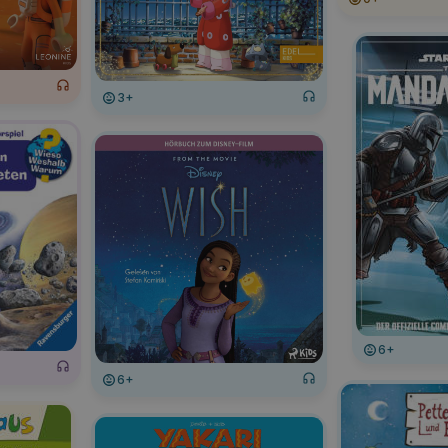
3+
6+
6+