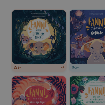
3+
3+