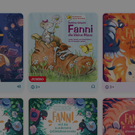
3+
3+