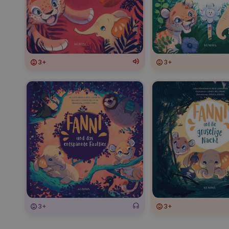
3+
3+
3+
3+