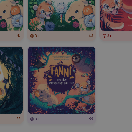
3+
3+
3+