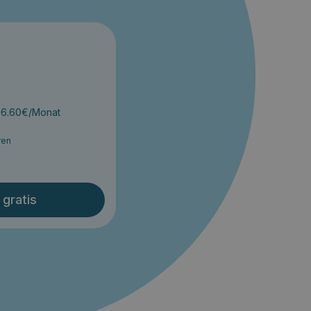
t 6.60€/Monat
ren
 gratis