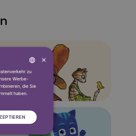
en
×
Datenverkehr zu
ENGLISH
 unsere Werbe-
GERMAN
binieren, die Sie
SWEDISH
ammelt haben.
ZEPTIEREN