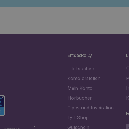
Entdecke Lylli
L
Titel suchen
Ü
Konto erstellen
P
Mein Konto
I
Hörbücher
K
Tipps und Inspiration
F
Lylli Shop
Gutschein