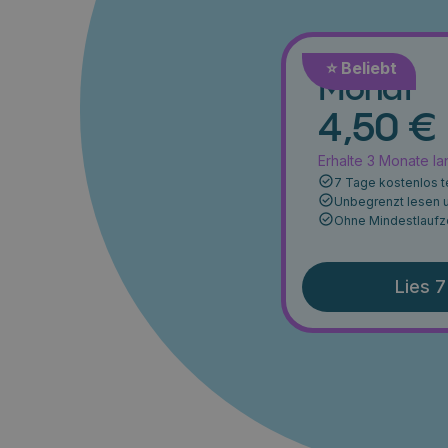
⭐️ Beliebt
Monat
4,50 €
Erhalte 3 Monate l
7 Tage kostenlos t
Unbegrenzt lesen 
Ohne Mindestlaufz
Lies 7