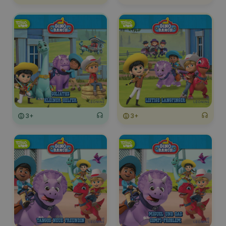
3+
3+