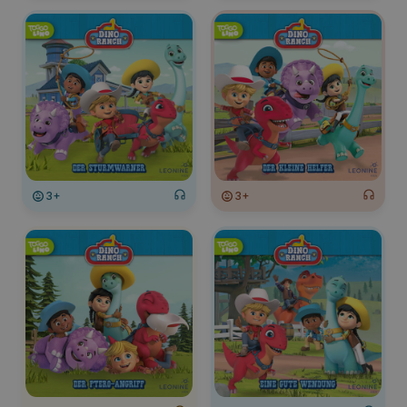
3+
3+