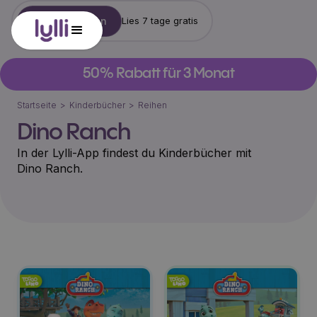
Konto erstellen
Lies 7 tage gratis
50% Rabatt für 3 Monat
Startseite
>
Kinderbücher
>
Reihen
Dino Ranch
In der Lylli-App findest du Kinderbücher mit
Dino Ranch
.