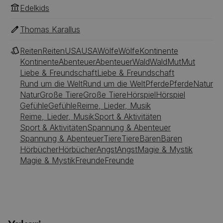
Edelkids
Thomas Karallus
Reiten
Reiten
USA
USA
Wölfe
Wölfe
Kontinente
Kontinente
Abenteuer
Abenteuer
Wald
Wald
Mut
Mut
Liebe & Freundschaft
Liebe & Freundschaft
Rund um die Welt
Rund um die Welt
Pferde
Pferde
Natur
Natur
Große Tiere
Große Tiere
Hörspiel
Hörspiel
Gefühle
Gefühle
Reime, Lieder, Musik
Reime, Lieder, Musik
Sport & Aktivitäten
Sport & Aktivitäten
Spannung & Abenteuer
Spannung & Abenteuer
Tiere
Tiere
Bären
Bären
Hörbücher
Hörbücher
Angst
Angst
Magie & Mystik
Magie & Mystik
Freunde
Freunde