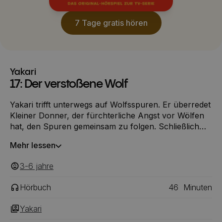
7 Tage gratis hören
Yakari
17: Der verstoßene Wolf
Yakari trifft unterwegs auf Wolfsspuren. Er überredet
Kleiner Donner, der fürchterliche Angst vor Wölfen
hat, den Spuren gemeinsam zu folgen. Schließlich
findet Yakari das Wolfsrudel und wird Zeuge, wie die
Mehr lessen
Wölfe einen der ihren verstoßen. Und: Müder Krieger
wird im Wald von einer Bärin attackiert. Vor lauter
3-6
‎‎ jahre
Angst rennt er ins Indianerlager. Der Stamm ist
besorgt, ein Bär, der Menschen angreift, muss erlegt
Hörbuch
46
Minuten
werden.
Yakari