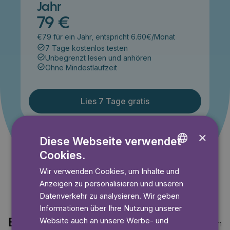
Jahr
79 €
€79 für ein Jahr, entspricht 6.60€/Monat
7 Tage kostenlos testen
Unbegrenzt lesen und anhören
Ohne Mindestlaufzeit
Lies 7 Tage gratis
×
Diese Webseite verwendet
Angebot gültig bis einschließlich 14.09.2026. Nur für
Neukunden.
Cookies.
ENGLISH
Wir verwenden Cookies, um Inhalte und
GERMAN
Anzeigen zu personalisieren und unseren
SWEDISH
Datenverkehr zu analysieren. Wir geben
Informationen über Ihre Nutzung unserer
Website auch an unsere Werbe- und
Entdecke auch
Mehr anzeigen