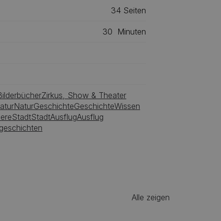
es zu entdecken – für große und
34
‎‎ Seiten
30
Minuten
ilderbücher
Zirkus, Show & Theater
atur
Natur
Geschichte
Geschichte
Wissen
iere
Stadt
Stadt
Ausflug
Ausflug
sgeschichten
Alle zeigen