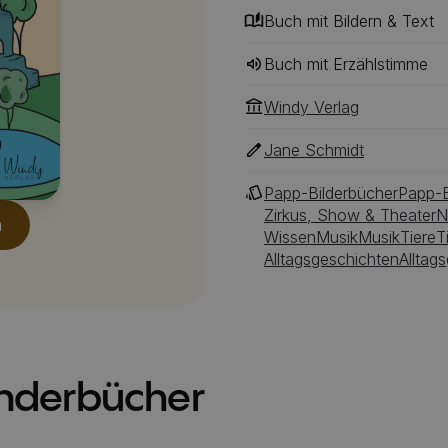
Wissenswertes und Skurril
Buch mit Bildern & Text
kleine Leser!
Buch mit Erzählstimme
Windy Verlag
Jane Schmidt
Papp-Bilderbücher
Papp-B
Zirkus, Show & Theater
N
n
Wissen
Musik
Musik
Tiere
T
Alltagsgeschichten
Alltag
inderbücher