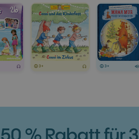
3+
3+
50 % Rabatt für 3