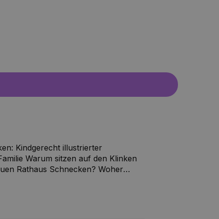
en: Kindgerecht illustrierter
Familie Warum sitzen auf den Klinken
euen Rathaus Schnecken? Woher
 Leipzig? Warum führt eine riesige
e andere Fragen
und Kathrin Krüger in ihrem
 Hier gibt es viel Interessantes,