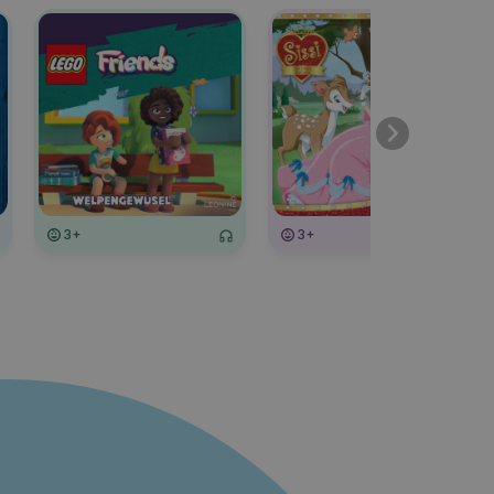
3+
3+