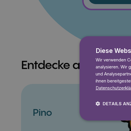
Diese Webs
Wir verwenden Co
Entdecke auch
analysieren. Wir
und Analysepartne
ihnen bereitgeste
Datenschutzerklä
DETAILS AN
Pino