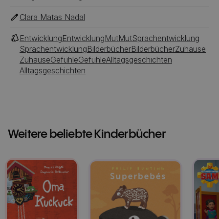
Clara Matas Nadal
Entwicklung
Entwicklung
Mut
Mut
Sprachentwicklung
Sprachentwicklung
Bilderbücher
Bilderbücher
Zuhause
Zuhause
Gefühle
Gefühle
Alltagsgeschichten
Alltagsgeschichten
Weitere beliebte Kinderbücher