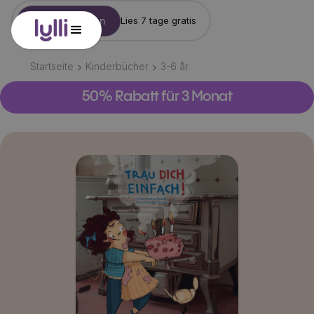
Konto erstellen
Lies 7 tage gratis
Startseite
Kinderbücher
3-6
år
50% Rabatt für 3 Monat